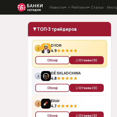
Новости
⭐️ Рейтинги
Статьи
Инст
ТОП-3 трейдеров
DYOR
1
4.9
Обзор
Отзывы
(0)
DÈ SKLADCHINA
2
4.8
Обзор
Отзывы
(0)
Elixir
3
4.7
Обзор
Отзывы
(0)