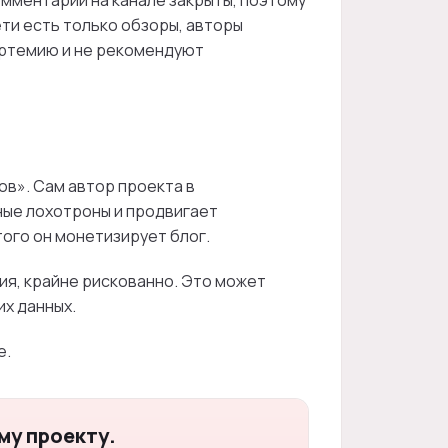
омментарии на канале закрыты, поэтому
ти есть только обзоры, авторы
Артемию и не рекомендуют
ов». Сам автор проекта в
ные лохотроны и продвигает
того он монетизирует блог.
ия, крайне рискованно. Это может
их данных.
е.
му проекту.