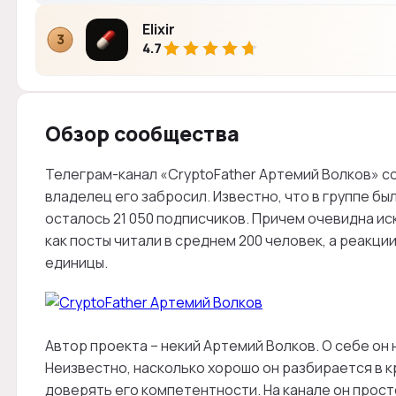
Elixir
3
4.7
Обзор сообщества
Телеграм-канал «CryptoFather Артемий Волков» соз
владелец его забросил. Известно, что в группе бы
осталось 21 050 подписчиков. Причем очевидна ис
как посты читали в среднем 200 человек, а реакци
единицы.
Автор проекта – некий Артемий Волков. О себе он 
Неизвестно, насколько хорошо он разбирается в 
доверять его компетентности. На канале он прост