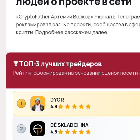
людей о проекте в сети
«CryptoFather Артемий Волков» – канал в Телегра
рекламировал разные проекты, сообщества в сфер
крипты. Подробнее расскажем далее.
ТОП-3 лучших трейдеров
Рейтинг сформирован на основании оценок посетит
DYOR
1
4.9
DÈ SKLADCHINA
2
4.8