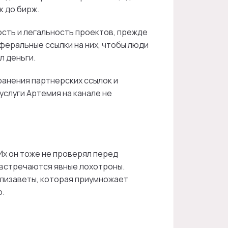
к до бирж.
ость и легальность проектов, прежде
феральные ссылки на них, чтобы люди
л деньги.
ранения партнерских ссылок и
услуги Артемия на канале не
 Их он тоже не проверял перед
 встречаются явные лохотроны.
Елизаветы, которая приумножает
о.