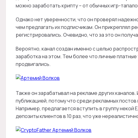
можно заработать крипту – от обычных игр-тапало
Однако нет уверенности, что он проверял надежн
чем предлагать их подписчикам. Он прикреплял ре
регистрировались. Очевидно, что за это он получа
Вероятно, канал создан именно с целью распрост
заработка на этом. Тем более что личные платные 
продвигались.
Также он зарабатывал на рекламе других каналов.
публикацией, потому что среди рекламных постов
Например, предлагается вступить в группу некой 
депозиты клиентов в 10 раз, что уже нереалистичн