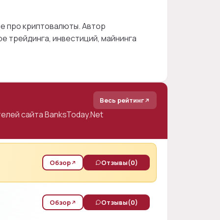
ме про криптовалюты. Автор
е трейдинга, инвестиций, майнинга
Весь рейтинг
елей сайта BanksToday.Net
Обзор
Отзывы
(0)
Обзор
Отзывы
(0)