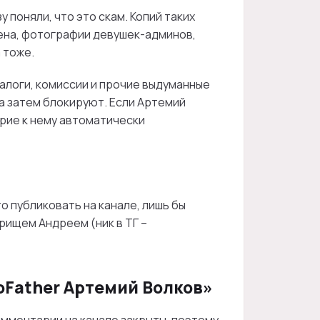
у поняли, что это скам. Копий таких
ена, фотографии девушек-админов,
 тоже.
алоги, комиссии и прочие выдуманные
а затем блокируют. Если Артемий
ерие к нему автоматически
о публиковать на канале, лишь бы
арищем Андреем (ник в ТГ –
oFather Артемий Волков»