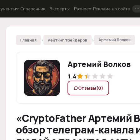
…
рументы
Справочник
Эксперты
Разное
Реклама на сайте
Главная
›
Рейтинг трейдеров
›
Артемий Волков
Артемий Волков
1.4
Отзывы
(0)
«CryptoFather Артемий 
обзор телеграм-канала 