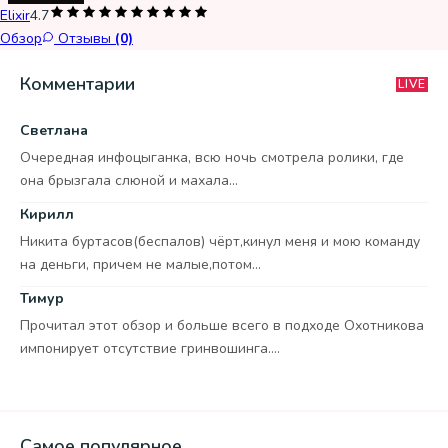
Elixir
4.7
Обзор
Отзывы
(0)
Комментарии
LIVE
Светлана
Очередная инфоцыганка, всю ночь смотрела ролики, где
она брызгала слюной и махала...
Кирилл
Никита буртасов(беспалов) чёрт,кинул меня и мою команду
на деньги, причем не малые,потом...
Тимур
Прочитал этот обзор и больше всего в подходе Охотникова
импонирует отсутствие гринвошинга....
Самое популярное