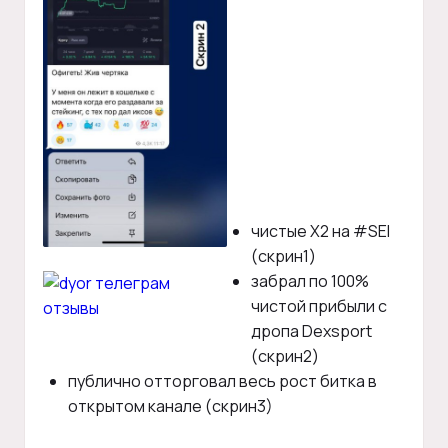
чистые X2 на #SEI
(скрин1)
забрал по 100%
чистой прибыли с
дропа Dexsport
(скрин2)
публично отторговал весь рост битка в
открытом канале (скрин3)