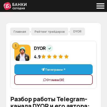
Главная
›
Рейтинг трейдеров
›
DYOR
1
DYOR
4.9
Телеграмм
Отзывы
(0)
Разбор работы Telegram-
канала DYOR и его автора: