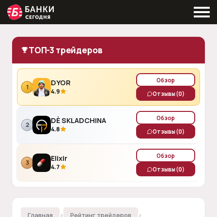
ТОП-3 трейдеров
Обзор
DYOR
1
4.9
Отзывы
(0)
Обзор
DÈ SKLADCHINA
2
4.8
Отзывы
(0)
Обзор
Elixir
3
4.7
Отзывы
(0)
Главная
›
Рейтинг трейдеров
›