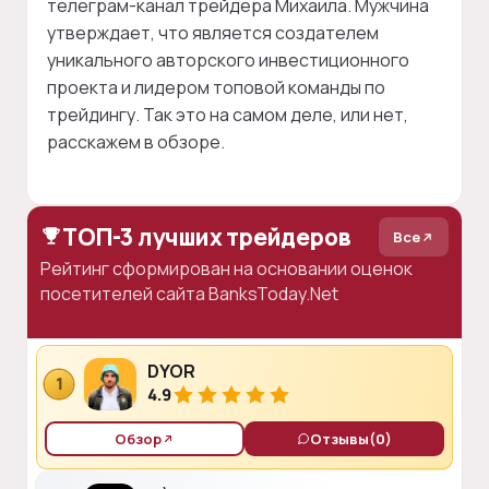
телеграм-канал трейдера Михаила. Мужчина
утверждает, что является создателем
уникального авторского инвестиционного
проекта и лидером топовой команды по
трейдингу. Так это на самом деле, или нет,
расскажем в обзоре.
ТОП-3 лучших трейдеров
Все
Рейтинг сформирован на основании оценок
посетителей сайта BanksToday.Net
DYOR
1
4.9
Обзор
Отзывы
(0)