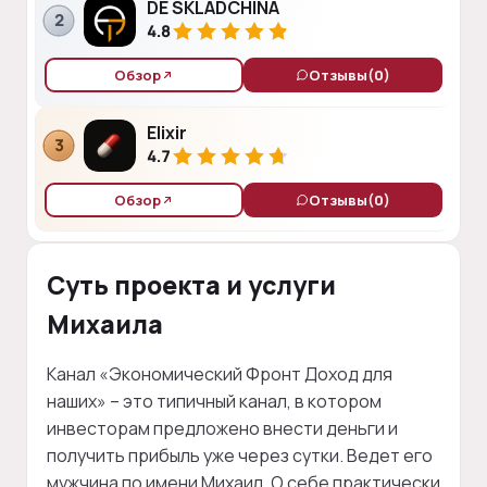
DÈ SKLADCHINA
2
4.8
Обзор
Отзывы
(0)
Elixir
3
4.7
Обзор
Отзывы
(0)
Суть проекта и услуги
Михаила
Канал «Экономический Фронт Доход для
наших» – это типичный канал, в котором
инвесторам предложено внести деньги и
получить прибыль уже через сутки. Ведет его
мужчина по имени Михаил. О себе практически