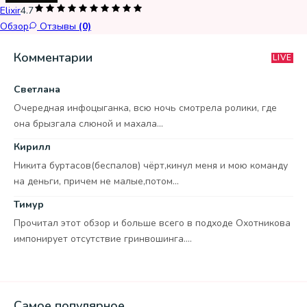
Elixir
4.7
Обзор
Отзывы
(0)
Комментарии
LIVE
Светлана
Очередная инфоцыганка, всю ночь смотрела ролики, где
она брызгала слюной и махала...
Кирилл
Никита буртасов(беспалов) чёрт,кинул меня и мою команду
на деньги, причем не малые,потом...
Тимур
Прочитал этот обзор и больше всего в подходе Охотникова
импонирует отсутствие гринвошинга....
Самое популярное