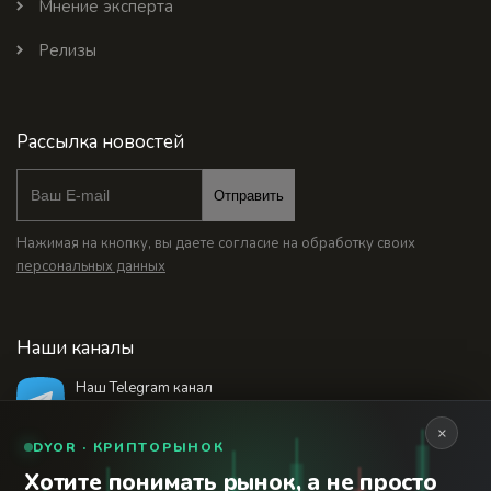
Мнение эксперта
Релизы
Рассылка новостей
Отправить
Нажимая на кнопку, вы даете согласие на обработку своих
персональных данных
Наши каналы
Наш Telegram канал
@bankstodaynet
×
DYOR · КРИПТОРЫНОК
Хотите понимать рынок, а не просто
© 2026 Финансовый интернет-портал «Банки