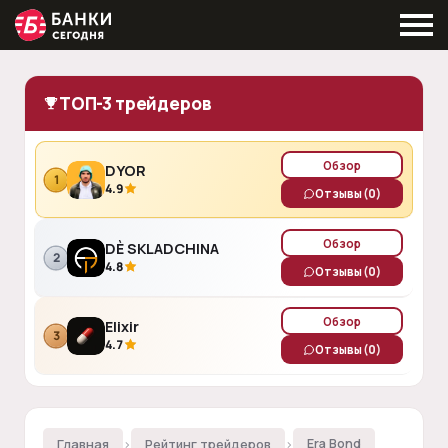
ТОП-3 трейдеров
Обзор
DYOR
1
4.9
Отзывы
(0)
Обзор
DÈ SKLADCHINA
2
4.8
Отзывы
(0)
Обзор
Elixir
3
4.7
Отзывы
(0)
Главная
›
Рейтинг трейдеров
›
Era Bond