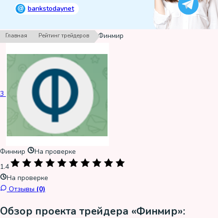
@
bankstodaynet
›
›
Финмир
Главная
Рейтинг трейдеров
3
Финмир
На проверке
1.4
На проверке
Отзывы
(0)
Обзор проекта трейдера «Финмир»: