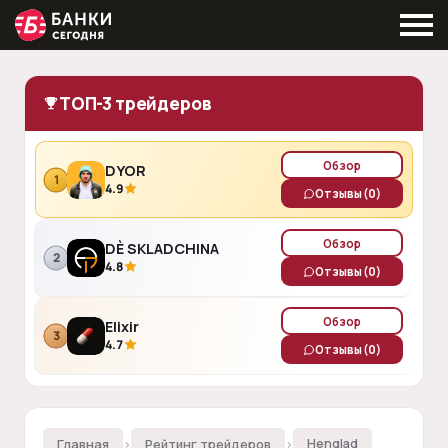
ТОП-3 трейдеров
Обзор
DYOR
1
4.9
Отзывы
(0)
Обзор
DÈ SKLADCHINA
2
4.8
Отзывы
(0)
Обзор
Elixir
3
4.7
Отзывы
(0)
Главная
›
Рейтинг трейдеров
›
Henglad