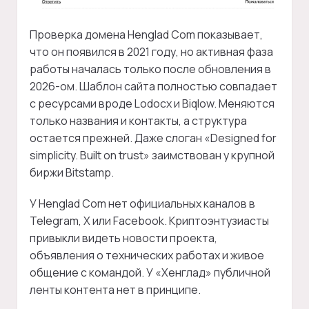
Проверка домена Henglad Com показывает,
что он появился в 2021 году, но активная фаза
работы началась только после обновления в
2026-ом. Шаблон сайта полностью совпадает
с ресурсами вроде Lodocx и Biqlow. Меняются
только названия и контакты, а структура
остается прежней. Даже слоган «Designed for
simplicity. Built on trust» заимствован у крупной
биржи Bitstamp.
У Henglad Com нет официальных каналов в
Telegram, X или Facebook. Криптоэнтузиасты
привыкли видеть новости проекта,
объявления о технических работах и живое
общение с командой. У «Хенглад» публичной
ленты контента нет в принципе.