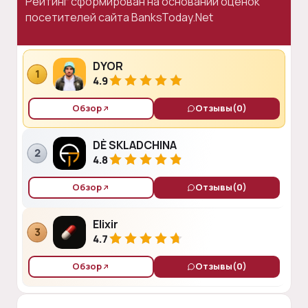
Рейтинг сформирован на основании оценок
посетителей сайта BanksToday.Net
DYOR
1
4.9
Обзор
Отзывы
(0)
DÈ SKLADCHINA
2
4.8
Обзор
Отзывы
(0)
Elixir
3
4.7
Обзор
Отзывы
(0)