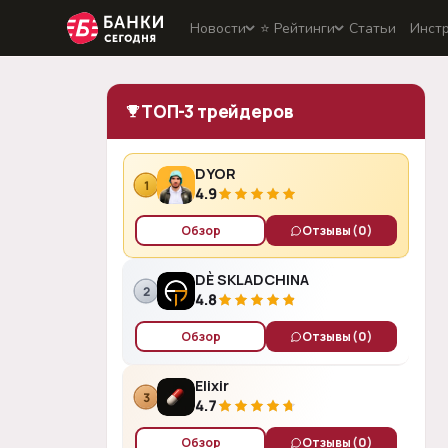
Новости
⭐️ Рейтинги
Статьи
Инст
ТОП-3 трейдеров
DYOR
1
4.9
Обзор
Отзывы
(0)
DÈ SKLADCHINA
2
4.8
Обзор
Отзывы
(0)
Elixir
3
4.7
Обзор
Отзывы
(0)