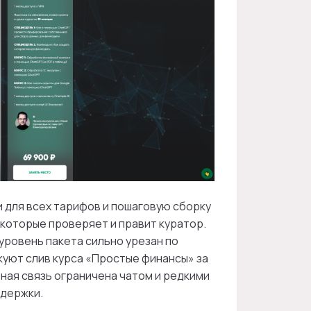
 для всех тарифов и пошаговую сборку
которые проверяет и правит куратор.
 уровень пакета сильно урезан по
куют слив курса «Простые финансы» за
ная связь ограничена чатом и редкими
ддержки.