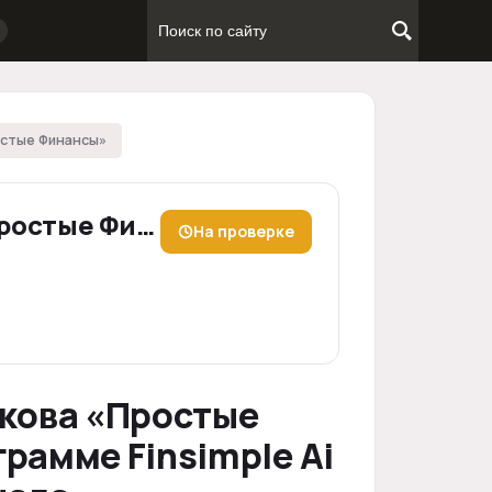
остые Финансы»
Илья Щетников «Простые Финансы»
На проверке
икова «Простые
рамме Finsimple Ai