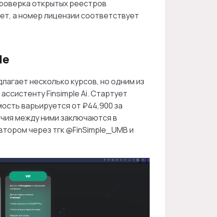
Проверка открытых реестров
ет, а номер лицензии соответствует
le
лагает несколько курсов, но одним из
ассистенту Finsimple Ai. Стартует
имость варьируется от ₽44,900 за
личия между ними заключаются в
втором через тгк @FinSimple_UMB и