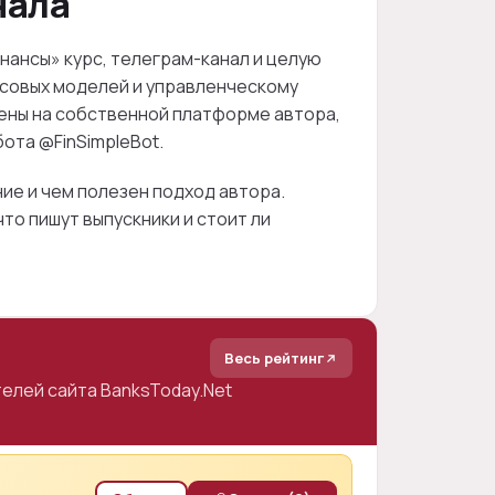
нала
ансы» курс, телеграм-канал и целую
совых моделей и управленческому
ены на собственной платформе автора,
ота @FinSimpleBot.
ние и чем полезен подход автора.
то пишут выпускники и стоит ли
Весь рейтинг
елей сайта BanksToday.Net