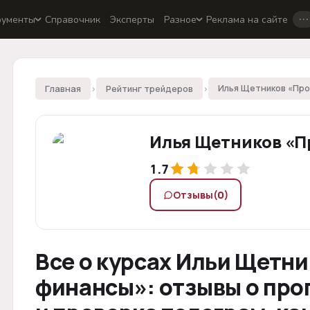
…
рументы
Справочник
Эксперты
Разное
Реклама на сайте
Главная
›
Рейтинг трейдеров
›
Илья Щетников «Пр
1.7
Отзывы
(0)
Все о курсах Ильи Щетн
финансы»: отзывы о прог