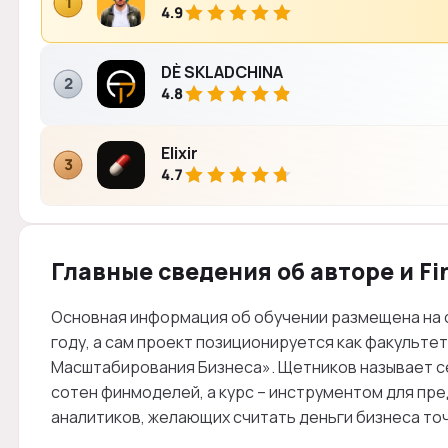
1
4.9
DÈ SKLADCHINA
2
4.8
Elixir
3
4.7
Главные сведения об авторе и Fi
Основная информация об обучении размещена на сай
году, а сам проект позиционируется как факульте
Масштабирования Бизнеса». Щетников называет с
сотен финмоделей, а курс – инструментом для пр
аналитиков, желающих считать деньги бизнеса то