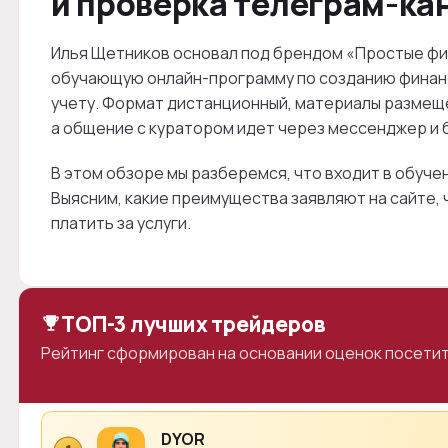
и проверка телеграм-ка
Илья Щетников основал под брендом «Простые фин
обучающую онлайн-программу по созданию финан
учету. Формат дистанционный, материалы размещ
а общение с куратором идет через мессенджер и б
В этом обзоре мы разберемся, что входит в обуче
Выясним, какие преимущества заявляют на сайте, ч
платить за услуги.
ТОП-3 лучших трейдеров
Рейтинг сформирован на основании оценок посетит
DYOR