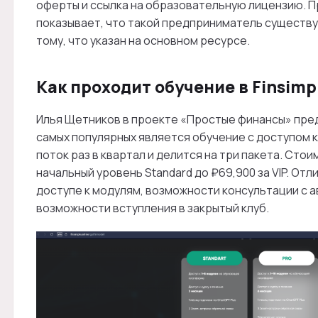
оферты и ссылка на образовательную лицензию. 
показывает, что такой предприниматель существу
тому, что указан на основном ресурсе.
Как проходит обучение в Finsimp
Илья Щетников в проекте «Простые финансы» пред
самых популярных является обучение с доступом к 
поток раз в квартал и делится на три пакета. Сто
начальный уровень Standard до ₽69,900 за VIP. От
доступе к модулям, возможности консультации с а
возможности вступления в закрытый клуб.