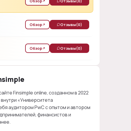
Обзор
Отзывы
(0)
Обзор
Отзывы
(0)
Обзор
Отзывы
(0)
nsimple
те Finsimple online, созданном в 2022
т внутри «Университета
ебя аудитором PwC с опытом и автором
едпринимателей, финансистов и
чнее.