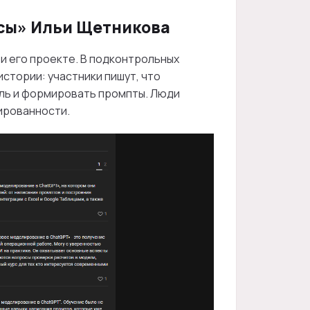
сы» Ильи Щетникова
и его проекте. В подконтрольных
стории: участники пишут, что
ыль и формировать промпты. Люди
ированности.