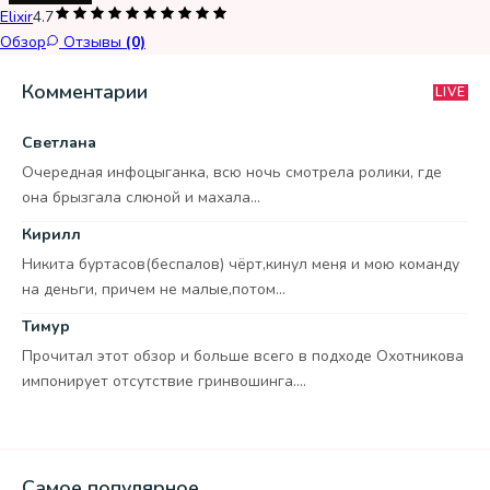
Elixir
4.7
Обзор
Отзывы
(0)
Комментарии
LIVE
Светлана
Очередная инфоцыганка, всю ночь смотрела ролики, где
она брызгала слюной и махала...
Кирилл
Никита буртасов(беспалов) чёрт,кинул меня и мою команду
на деньги, причем не малые,потом...
Тимур
Прочитал этот обзор и больше всего в подходе Охотникова
импонирует отсутствие гринвошинга....
Самое популярное