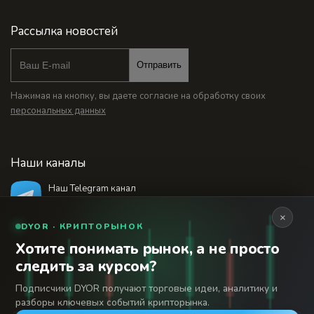
Рассылка новостей
Отправить
Нажимая на кнопку, вы даете согласие на обработку своих
персональных данных
Наши каналы
Наш Telegram канал
@bankstodaynet
×
DYOR · КРИПТОРЫНОК
Хотите понимать рынок, а не просто
© 2026 Финансовый интернет-портал «Банки
следить за курсом?
Сегодня». Используя сайт BanksToday.net вы
18+
соглашаетесь с
пользовательским соглашением
Подписчики DYOR получают торговые идеи, аналитику и
разборы ключевых событий крипторынка.
Сетевое издание «Банки Сегодня» зарегистрировано