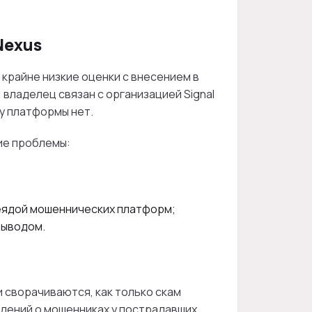
Nexus
крайне низкие оценки с внесением в
владелец связан с организацией Signal
 у платформы нет.
ие проблемы:
леядой мошеннических платформ;
выводом.
 сворачиваются, как только скам
едений о мошенниках у пострадавших