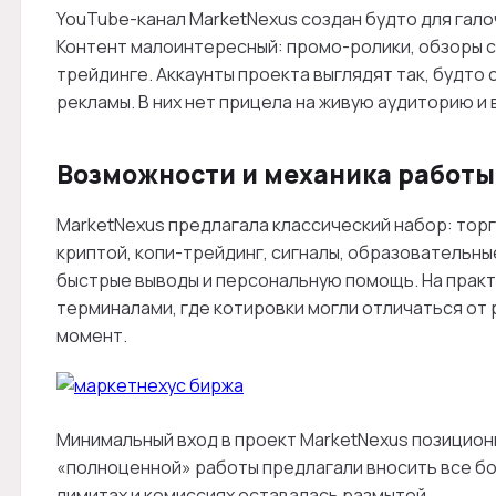
YouTube-канал MarketNexus создан будто для галоч
Контент малоинтересный: промо-ролики, обзоры с
трейдинге. Аккаунты проекта выглядят так, будто
рекламы. В них нет прицела на живую аудиторию и
Возможности и механика работы
MarketNexus предлагала классический набор: тор
криптой, копи-трейдинг, сигналы, образовательны
быстрые выводы и персональную помощь. На практ
терминалами, где котировки могли отличаться от р
момент.
Минимальный вход в проект MarketNexus позициони
«полноценной» работы предлагали вносить все бо
лимитах и комиссиях оставалась размытой.