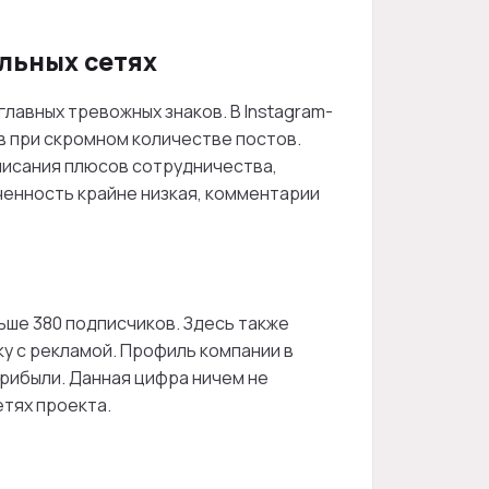
льных сетях
главных тревожных знаков. В Instagram-
в при скромном количестве постов.
писания плюсов сотрудничества,
ченность крайне низкая, комментарии
ьше 380 подписчиков. Здесь также
у с рекламой. Профиль компании в
 прибыли. Данная цифра ничем не
етях проекта.