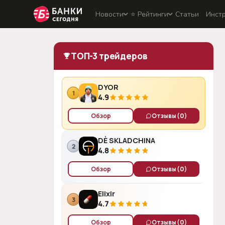
Новости
⭐️ Рейтинги
Статьи
Инст
ТОП-3 трейдеров
DYOR
1
4.9
Обзор
Отзывы
(0)
DÈ SKLADCHINA
2
4.8
Обзор
Отзывы
(0)
Elixir
3
4.7
Обзор
Отзывы
(0)