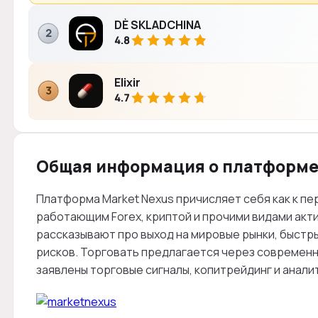
DÈ SKLADCHINA
2
4.8
Elixir
3
4.7
Общая информация о платформ
Платформа Market Nexus причисляет себя как к п
работающим Forex, криптой и прочими видами акти
рассказывают про выход на мировые рынки, быстры
рисков. Торговать предлагается через современн
заявлены торговые сигналы, копитрейдинг и анал