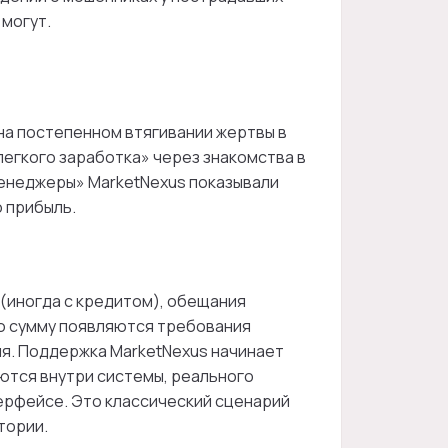
 могут.
на постепенном втягивании жертвы в
легкого заработка» через знакомства в
менеджеры» MarketNexus показывали
 прибыль.
 (иногда с кредитом), обещания
ую сумму появляются требования
ия. Поддержка MarketNexus начинает
аются внутри системы, реального
терфейсе. Это классический сценарий
тории.