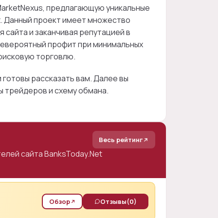
MarketNexus, предлагающую уникальные
х. Данный проект имеет множество
 сайта и заканчивая репутацией в
невероятный профит при минимальных
рисковую торговлю.
и готовы рассказать вам. Далее вы
ы трейдеров и схему обмана.
Весь рейтинг
елей сайта BanksToday.Net
Обзор
Отзывы
(0)