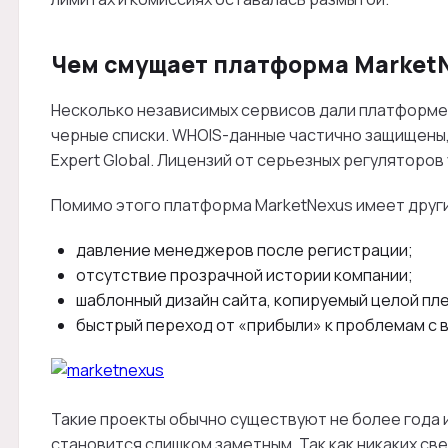
Чем смущает платформа Market
Несколько независимых сервисов дали платформе 
черные списки. WHOIS-данные частично защищены, 
Expert Global. Лицензий от серьезных регуляторов
Помимо этого платформа MarketNexus имеет друг
давление менеджеров после регистрации;
отсутствие прозрачной истории компании;
шаблонный дизайн сайта, копируемый целой п
быстрый переход от «прибыли» к проблемам с 
Такие проекты обычно существуют не более года и
становится слишком заметным. Так как никаких св