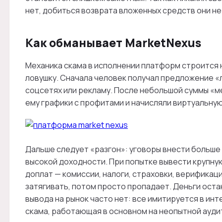
нет, добиться возврата вложенных средств они не
Как обманывает MarketNexus
Механика скама в исполнении платформ строится 
ловушку. Сначала человек получал предложение «
соцсетях или рекламу. После небольшой суммы «
ему графики с профитами и начисляли виртуальную
Дальше следует «разгон»: уговоры внести больше
высокой доходности. При попытке вывести крупн
доплат — комиссии, налоги, страховки, верификац
затягивать, потом просто пропадает. Деньги ост
вывода на рынок часто нет: все имитируется в ин
скама, работающая в основном на неопытной ауди