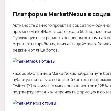
Платформа MarketNexus в социа
Активность данного проекта в соцсетях — один из 
профиле MarketNexus всего около 500 подписчико
Публикации на странице в основном рекламные: о
скриншоты «прибыли», призывы к действию. Вовле
редкие и от лица ботов.
Facebook-страница MarketNexus набрала чуть бол
публикуется только новостной контент вперемешк
Twitter (X) заявляет о миллионах клиентов и 125%
подтверждается, как и прочая информация в соцс