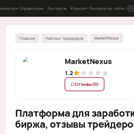
…
рументы
Справочник
Эксперты
Разное
Реклама на сайте
Главная
›
Рейтинг трейдеров
›
MarketNexus
MarketNexus
1.2
Отзывы
(0)
Платформа для заработк
биржа, отзывы трейдеров