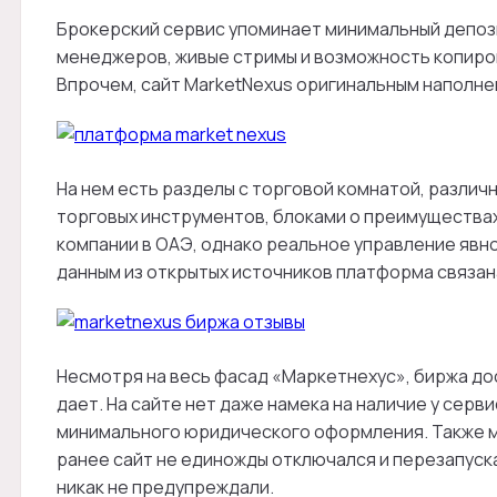
Брокерский сервис упоминает минимальный депоз
менеджеров, живые стримы и возможность копиро
Впрочем, сайт MarketNexus оригинальным наполне
На нем есть разделы с торговой комнатой, разли
торговых инструментов, блоками о преимуществах
компании в ОАЭ, однако реальное управление явно
данным из открытых источников платформа связана
Несмотря на весь фасад «Маркетнехус», биржа до
дает. На сайте нет даже намека на наличие у сер
минимального юридического оформления. Также мы
ранее сайт не единожды отключался и перезапуск
никак не предупреждали.