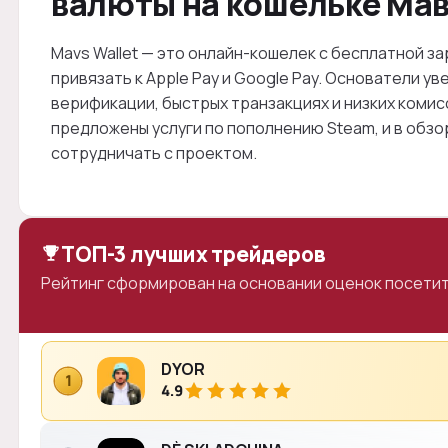
валюты на кошельке Мав
Mavs Wallet — это онлайн-кошелек с бесплатной з
привязать к Apple Pay и Google Pay. Основатели у
верификации, быстрых транзакциях и низких коми
предложены услуги по пополнению Steam, и в обзо
сотрудничать с проектом.
ТОП-3 лучших трейдеров
Рейтинг сформирован на основании оценок посетит
DYOR
1
4.9