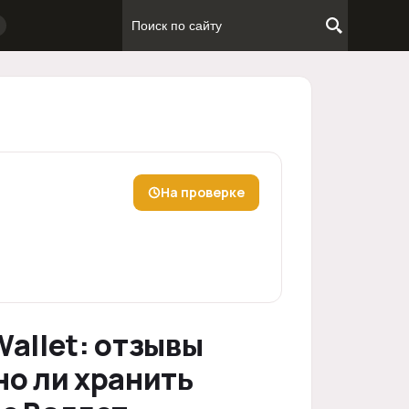
На проверке
allet: отзывы
но ли хранить