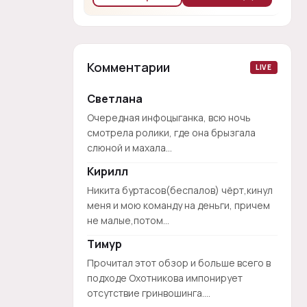
Комментарии
LIVE
Светлана
Очередная инфоцыганка, всю ночь
смотрела ролики, где она брызгала
слюной и махала...
Кирилл
Никита буртасов(беспалов) чёрт,кинул
меня и мою команду на деньги, причем
не малые,потом...
Тимур
Прочитал этот обзор и больше всего в
подходе Охотникова импонирует
отсутствие гринвошинга....