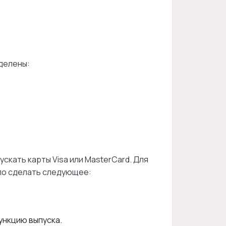
делены:
скать карты Visa или MasterCard. Для
ыло сделать следующее:
ункцию выпуска.