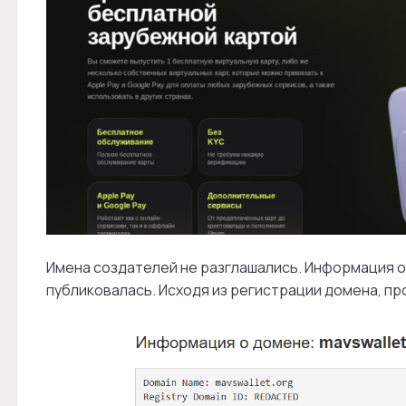
Имена создателей не разглашались. Информация о 
публиковалась. Исходя из регистрации домена, про