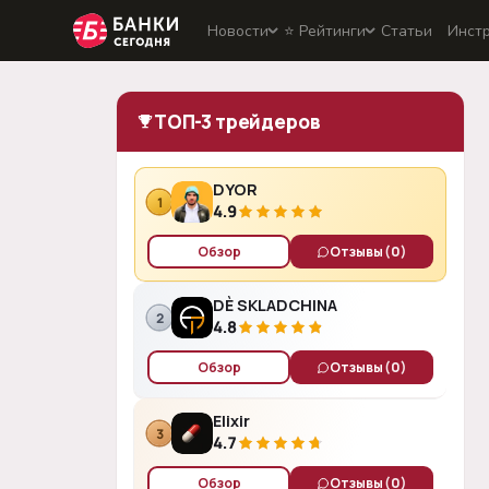
Новости
⭐️ Рейтинги
Статьи
Инст
ТОП-3 трейдеров
DYOR
1
4.9
Обзор
Отзывы
(0)
DÈ SKLADCHINA
2
4.8
Обзор
Отзывы
(0)
Elixir
3
4.7
Обзор
Отзывы
(0)