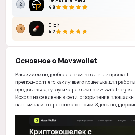
DÈ SKLADCHINA
2
4.8
Elixir
3
4.7
Основное о Mavswallet
Расскажем подробнее о том, что это за проект Log
преподносят его как лучшего кошелька для работы
предоставлял услуги через сайт mavswallet org, к
Исходя из сведений в сети, оформление площадки, 
напоминали сторонние кошельки. Здесь поддержи