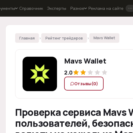
…
рументы
Справочник
Эксперты
Разное
Реклама на сайте
Главная
›
Рейтинг трейдеров
›
Mavs Wallet
Mavs Wallet
2.0
Отзывы
(0)
Проверка сервиса Mavs W
пользователей, безопас