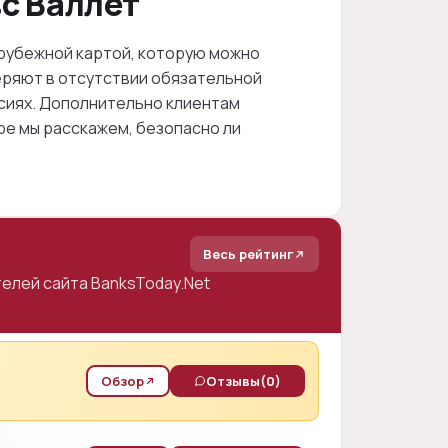
с Валлет
арубежной картой, которую можно
веряют в отсутствии обязательной
ссиях. Дополнительно клиентам
ре мы расскажем, безопасно ли
Весь рейтинг
елей сайта BanksToday.Net
Обзор
Отзывы
(0)