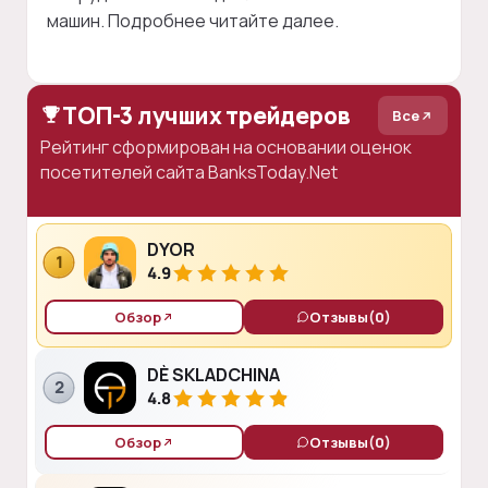
машин. Подробнее читайте далее.
ТОП-3 лучших трейдеров
Все
Рейтинг сформирован на основании оценок
посетителей сайта BanksToday.Net
DYOR
1
4.9
Обзор
Отзывы
(0)
DÈ SKLADCHINA
2
4.8
Обзор
Отзывы
(0)