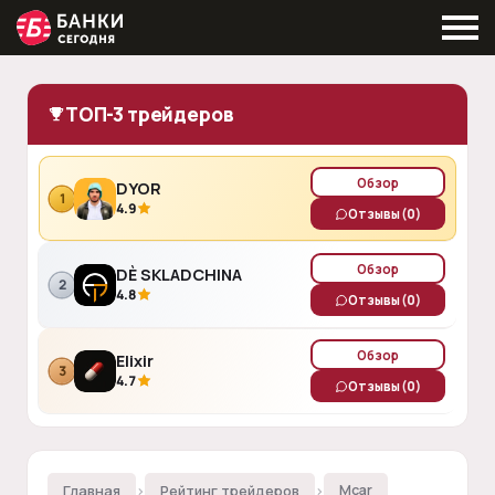
ТОП-3 трейдеров
Обзор
DYOR
1
4.9
Отзывы
(0)
Обзор
DÈ SKLADCHINA
2
4.8
Отзывы
(0)
Обзор
Elixir
3
4.7
Отзывы
(0)
Главная
›
Рейтинг трейдеров
›
Mcar