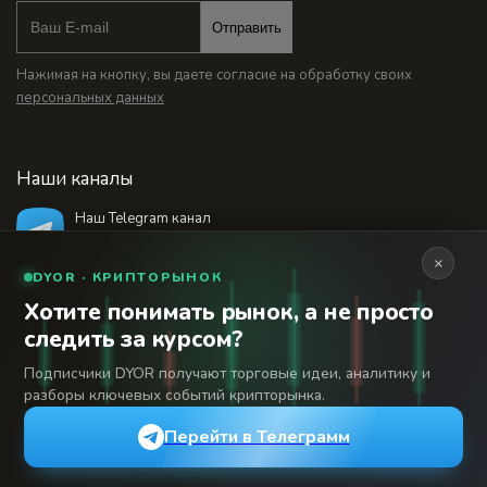
Отправить
Нажимая на кнопку, вы даете согласие на обработку своих
персональных данных
Наши каналы
Наш Telegram канал
@bankstodaynet
×
DYOR · КРИПТОРЫНОК
Хотите понимать рынок, а не просто
© 2026 Финансовый интернет-портал «Банки
следить за курсом?
Сегодня». Используя сайт BanksToday.net вы
18+
соглашаетесь с
пользовательским соглашением
Подписчики DYOR получают торговые идеи, аналитику и
разборы ключевых событий крипторынка.
Сетевое издание «Банки Сегодня» зарегистрировано
Федеральной службой по надзору в сфере связи,
Перейти в Телеграмм
информационных технологий и массовых коммуникаций,
регистрационный номер: серия Эл № 04-216902