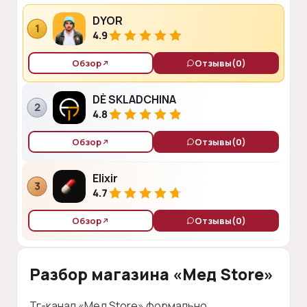
DYOR
1
4.9
Обзор
Отзывы
(0)
DÈ SKLADCHINA
2
4.8
Обзор
Отзывы
(0)
Elixir
3
4.7
Обзор
Отзывы
(0)
Разбор магазина «Мед Store»
Тг-канал «Мед Store» формально