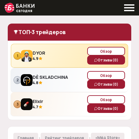
ТОП-3 трейдеров
Обзор
DYOR
1
4.9
Отзывы
(0)
Обзор
DÈ SKLADCHINA
2
4.8
Отзывы
(0)
Обзор
Elixir
3
4.7
Отзывы
(0)
Главная
›
Рейтинг трейдеров
›
«Мёд Store»