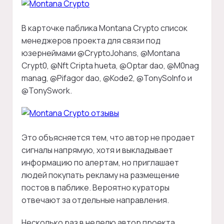
В карточке паблика Montana Crypto список
менеджеров проекта для связи под
юзернеймами @CryptoJohans, @Montana
Crypt0, @Nft Cripta hueta, @Optar dao, @M0nag
manag, @Pifagor dao, @Kode2, @TonySoInfo и
@TonySwork.
Это объясняется тем, что автор не продает
сигналы напрямую, хотя и выкладывает
информацию по алертам, но приглашает
людей покупать рекламу на размещение
постов в паблике. Вероятно кураторы
отвечают за отдельные направления.
Несколько раз в неделю автор проекта