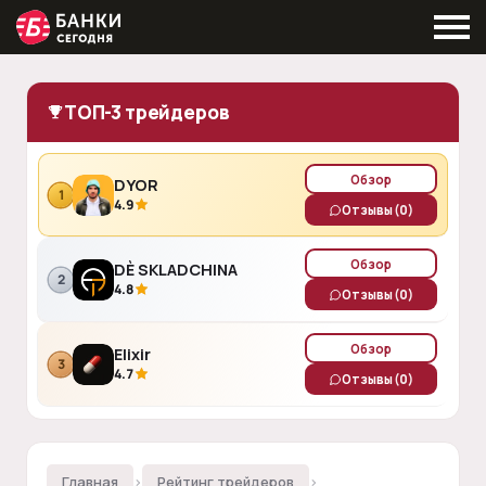
ТОП-3 трейдеров
Обзор
DYOR
1
4.9
Отзывы
(0)
Обзор
DÈ SKLADCHINA
2
4.8
Отзывы
(0)
Обзор
Elixir
3
4.7
Отзывы
(0)
Главная
›
Рейтинг трейдеров
›