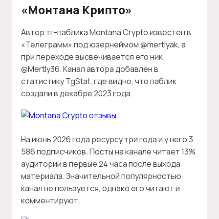
«Монтана Крипто»
Автор тг-паблика Montana Crypto известен в
«Телеграмм» под юзернеймом @mertlyak, а
при переходе высвечивается его ник
@Mertly36. Канал автора добавлен в
статистику TgStat, где видно, что паблик
создали в декабре 2023 года.
На июнь 2026 года ресурсу три года и у него 3
586 подписчиков. Посты на канале читает 13%
аудитории в первые 24 часа после выхода
материала. Значительной популярностью
канал не пользуется, однако его читают и
комментируют.