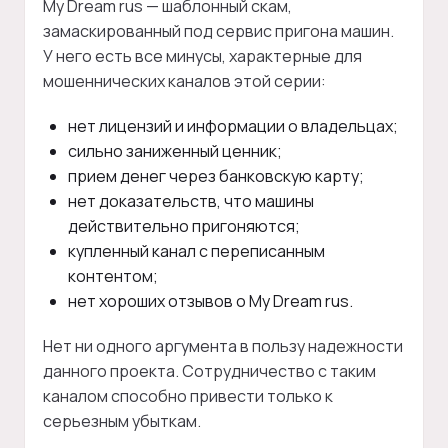
My Dream rus — шаблонный скам,
замаскированный под сервис пригона машин.
У него есть все минусы, характерные для
мошеннических каналов этой серии:
нет лицензий и информации о владельцах;
сильно заниженный ценник;
прием денег через банковскую карту;
нет доказательств, что машины
действительно пригоняются;
купленный канал с переписанным
контентом;
нет хороших отзывов о My Dream rus.
Нет ни одного аргумента в пользу надежности
данного проекта. Сотрудничество с таким
каналом способно привести только к
серьезным убыткам.