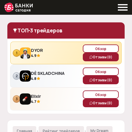
ТОП-3 трейдеров
Обзор
DYOR
1
4.9
Отзывы
(0)
Обзор
DÈ SKLADCHINA
2
4.8
Отзывы
(0)
Обзор
Elixir
3
4.7
Отзывы
(0)
Главная
›
Рейтинг трейдеров
›
My Dream