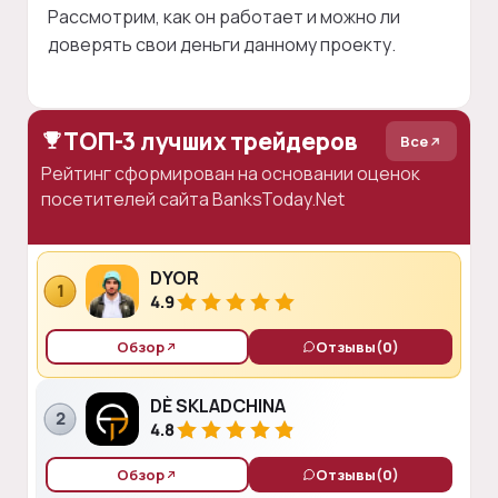
Рассмотрим, как он работает и можно ли
доверять свои деньги данному проекту.
ТОП-3 лучших трейдеров
Все
Рейтинг сформирован на основании оценок
посетителей сайта BanksToday.Net
DYOR
1
4.9
Обзор
Отзывы
(0)
DÈ SKLADCHINA
2
4.8
Обзор
Отзывы
(0)