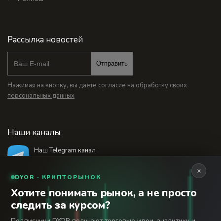
Рассылка новостей
Отправить
Нажимая на кнопку, вы даете согласие на обработку своих
персональных данных
Наши каналы
Наш Telegram канал
@bankstodaynet
×
DYOR · КРИПТОРЫНОК
Хотите понимать рынок, а не просто
© 2026 Финансовый интернет-портал «Банки
следить за курсом?
Сегодня». Используя сайт BanksToday.net вы
18+
соглашаетесь с
пользовательским соглашением
Подписчики DYOR получают торговые идеи, аналитику и