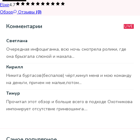
Elixir
4.7
Обзор
Отзывы
(0)
Комментарии
LIVE
Светлана
Очередная инфоцыганка, всю ночь смотрела ролики, где
она брызгала слюной и махала...
Кирилл
Никита буртасов(беспалов) чёрт,кинул меня и мою команду
на деньги, причем не малые,потом...
Тимур
Прочитал этот обзор и больше всего в подходе Охотникова
импонирует отсутствие гринвошинга....
Самое популярное