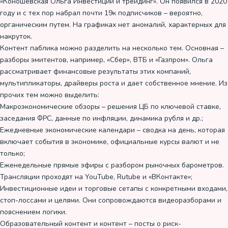
«Коношевская Ольга Инвестиции и трейдинг». Он появился в 2020
году и с тех пор набрал почти 19к подписчиков – вероятно,
органическим путем. На графиках нет аномалий, характерных для
накруток.
Контент паблика можно разделить на несколько тем. Основная –
разборы эмитентов, например, «Сбер», ВТБ и «Газпром». Ольга
рассматривает финансовые результаты этих компаний,
мультипликаторы, драйверы роста и дает собственное мнение. Из
прочих тем можно выделить:
Макроэкономические обзоры – решения ЦБ по ключевой ставке,
заседания ФРС, данные по инфляции, динамика рубля и др.;
Ежедневные экономические календари – сводка на день, которая
включает события в экономике, официальные курсы валют и не
только;
Еженедельные прямые эфиры с разбором рыночных барометров.
Трансляции проходят на YouTube, Rutube и «ВКонтакте»;
Инвестиционные идеи и торговые сетапы с конкретными входами,
стоп-лоссами и целями. Они сопровождаются видеоразборами и
пояснением логики.
Образовательный контент и контент – посты о риск-