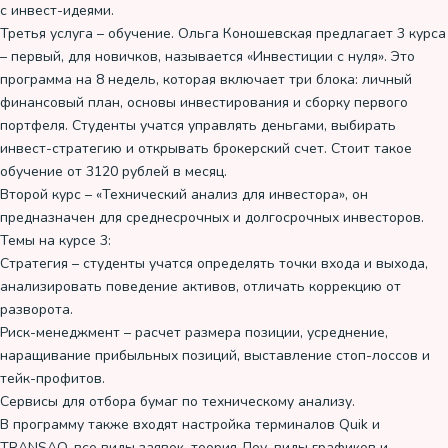
с инвест-идеями.
Третья услуга – обучение. Ольга Коношевская предлагает 3 курса
– первый, для новичков, называется «Инвестиции с нуля». Это
программа на 8 недель, которая включает три блока: личный
финансовый план, основы инвестирования и сборку первого
портфеля. Студенты учатся управлять деньгами, выбирать
инвест-стратегию и открывать брокерский счет. Стоит такое
обучение от 3120 рублей в месяц.
Второй курс – «Технический анализ для инвестора», он
предназначен для среднесрочных и долгосрочных инвесторов.
Темы на курсе 3:
Стратегия – студенты учатся определять точки входа и выхода,
анализировать поведение активов, отличать коррекцию от
разворота.
Риск-менеджмент – расчет размера позиции, усреднение,
наращивание прибыльных позиций, выставление стоп-лоссов и
тейк-профитов.
Сервисы для отбора бумаг по техническому анализу.
В программу также входят настройка терминалов Quik и
TRANSAQ, все виды заявок, теория Доу, виды графиков и