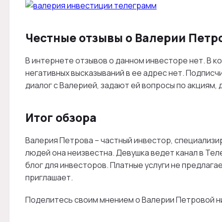
Честные отзывы о Валерии Петр
В интернете отзывов о данном инвесторе нет. В к
негативных высказываний в ее адрес нет. Подписч
диалог с Валерией, задают ей вопросы по акциям, 
Итог обзора
Валерия Петрова – частный инвестор, специализи
людей она неизвестна. Девушка ведет канал в Те
блог для инвесторов. Платные услуги не предлага
приглашает.
Поделитесь своим мнением о Валерии Петровой н