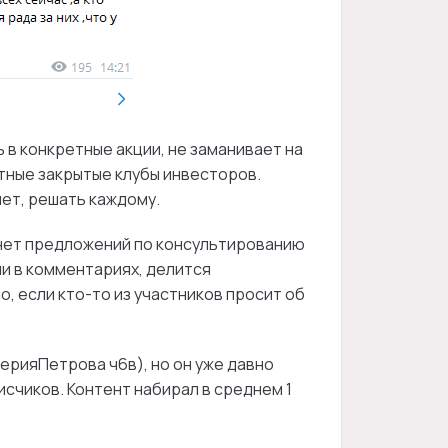
в конкретные акции, не заманивает на
тные закрытые клубы инвесторов.
нет, решать каждому.
 нет предложений по консультированию
и в комментариях, делится
, если кто-то из участников просит об
ерияПетрова ч6в), но он уже давно
исчиков. Контент набирал в среднем 1