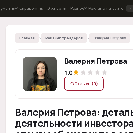
…
рументы
Справочник
Эксперты
Разное
Реклама на сайте
Главная
›
Рейтинг трейдеров
›
Валерия Петрова
Валерия Петрова
1.0
Отзывы
(0)
Валерия Петрова: детал
деятельности инвестора