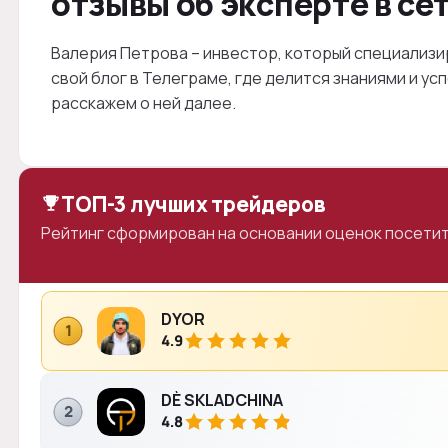
отзывы об эксперте в се
Валерия Петрова – инвестор, который специализир
свой блог в Телеграме, где делится знаниями и у
расскажем о ней далее.
ТОП-3 лучших трейдеров
Рейтинг сформирован на основании оценок посетит
DYOR
1
4.9
DÈ SKLADCHINA
2
4.8