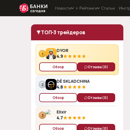
Новости
⭐️ Рейтинги
Статьи
Инст
ТОП-3 трейдеров
DYOR
1
4.9
Обзор
Отзывы
(0)
DÈ SKLADCHINA
2
4.8
Обзор
Отзывы
(0)
Elixir
3
4.7
Обзор
Отзывы
(0)