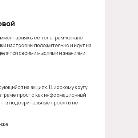
овой
омментариях в ее телеграм-канале
ики настроены положительно и идут на
делятся своими мыслями и знаниями.
рующийся на акциях. Широкому кругу
леграме просто как информационный
ет, в подозрительные проекты не
иже.