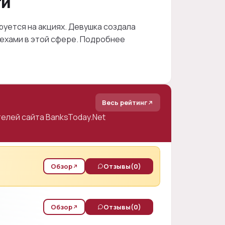
ти
уется на акциях. Девушка создала
спехами в этой сфере. Подробнее
Весь рейтинг
елей сайта BanksToday.Net
Обзор
Отзывы
(0)
Обзор
Отзывы
(0)