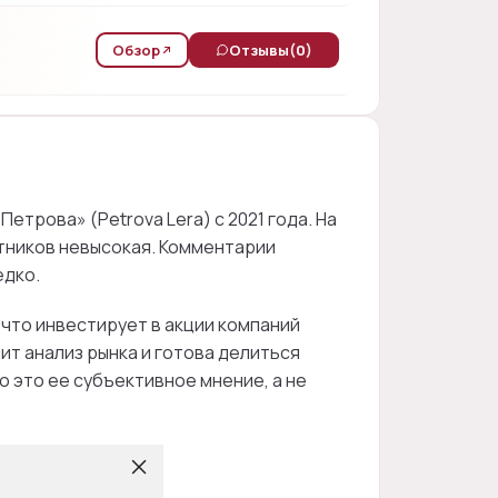
Обзор
Отзывы
(0)
трова» (Petrova Lera) с 2021 года. На
стников невысокая. Комментарии
едко.
что инвестирует в акции компаний
ит анализ рынка и готова делиться
о это ее субъективное мнение, а не