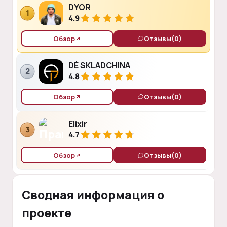
DYOR
1
4.9
Обзор
Отзывы
(0)
DÈ SKLADCHINA
2
4.8
Обзор
Отзывы
(0)
Elixir
3
4.7
Обзор
Отзывы
(0)
Сводная информация о
проекте