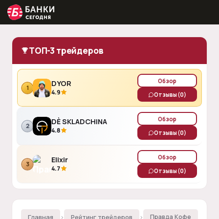
ТОП-3 трейдеров
Обзор
DYOR
1
4.9
Отзывы
(0)
Обзор
DÈ SKLADCHINA
2
4.8
Отзывы
(0)
Обзор
Elixir
3
4.7
Отзывы
(0)
Главная
›
Рейтинг трейдеров
›
Правда Кофе