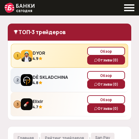
ТОП-3 трейдеров
Обзор
DYOR
1
4.9
Отзывы
(0)
Обзор
DÈ SKLADCHINA
2
4.8
Отзывы
(0)
Обзор
Elixir
3
4.7
Отзывы
(0)
Главная
›
Рейтинг трейдеров
›
San Pay