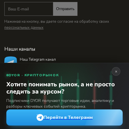
Отправить
Нажимая на кнопку, вы даете согласие на обработку своих
персональных данных
Наши каналы
Наш Telegram канал
@bankstodaynet
×
DYOR · КРИПТОРЫНОК
Хотите понимать рынок, а не просто
© 2026 Финансовый интернет-портал «Банки
следить за курсом?
Сегодня». Используя сайт BanksToday.net вы
18+
соглашаетесь с
пользовательским соглашением
Подписчики DYOR получают торговые идеи, аналитику и
разборы ключевых событий крипторынка.
Сетевое издание «Банки Сегодня» зарегистрировано
Федеральной службой по надзору в сфере связи,
Перейти в Телеграмм
информационных технологий и массовых коммуникаций,
регистрационный номер: серия Эл № 04-216902