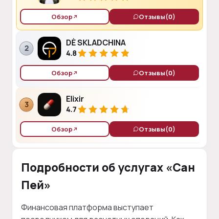
Обзор
Отзывы
(0)
DÈ SKLADCHINA
2
4.8
Обзор
Отзывы
(0)
Elixir
3
4.7
Обзор
Отзывы
(0)
Подробности об услугах «Сан
Пей»
Финансовая платформа выступает