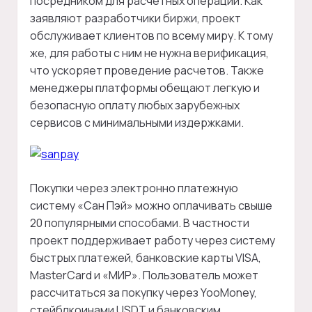
посредником для расчетных операций. Как
заявляют разработчики биржи, проект
обслуживает клиентов по всему миру. К тому
же, для работы с ним не нужна верификация,
что ускоряет проведение расчетов. Также
менеджеры платформы обещают легкую и
безопасную оплату любых зарубежных
сервисов с минимальными издержками.
Покупки через электронно платежную
систему «Сан Пэй» можно оплачивать свыше
20 популярными способами. В частности
проект поддерживает работу через систему
быстрых платежей, банковские карты VISA,
MasterCard и «МИР». Пользователь может
рассчитаться за покупку через YooMoney,
стейблкоинами USDT и банковским