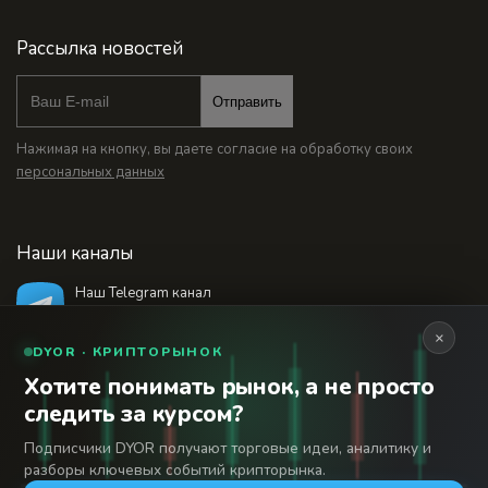
Рассылка новостей
Отправить
Нажимая на кнопку, вы даете согласие на обработку своих
персональных данных
Наши каналы
Наш Telegram канал
@bankstodaynet
×
DYOR · КРИПТОРЫНОК
Хотите понимать рынок, а не просто
© 2026 Финансовый интернет-портал «Банки
следить за курсом?
Сегодня». Используя сайт BanksToday.net вы
18+
соглашаетесь с
пользовательским соглашением
Подписчики DYOR получают торговые идеи, аналитику и
разборы ключевых событий крипторынка.
Сетевое издание «Банки Сегодня» зарегистрировано