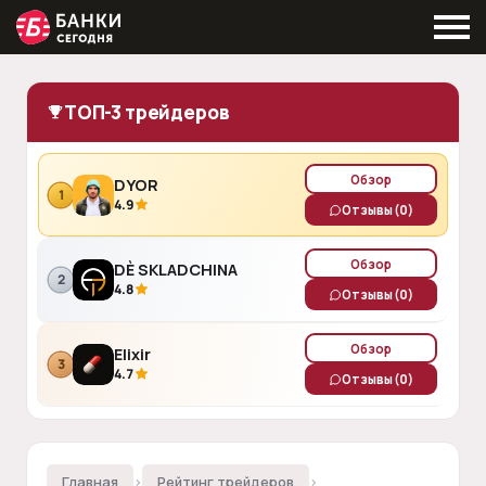
ТОП-3 трейдеров
Обзор
DYOR
1
4.9
Отзывы
(0)
Обзор
DÈ SKLADCHINA
2
4.8
Отзывы
(0)
Обзор
Elixir
3
4.7
Отзывы
(0)
Главная
›
Рейтинг трейдеров
›