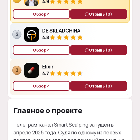
4.9
Обзор
Отзывы
(0)
DÈ SKLADCHINA
2
4.8
Обзор
Отзывы
(0)
Elixir
3
4.7
Обзор
Отзывы
(0)
Главное о проекте
Телеграм-канал Smart Scalping запущен в
апреле 2025 года. Судя по одному из первых