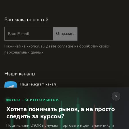
Рассылка новостей
Отправить
Нажимая на кнопку, вы даете согласие на обработку своих
персональных данных
Наши каналы
Наш Telegram канал
@bankstodaynet
×
DYOR · КРИПТОРЫНОК
Хотите понимать рынок, а не просто
© 2026 Финансовый интернет-портал «Банки
следить за курсом?
Сегодня». Используя сайт BanksToday.net вы
18+
соглашаетесь с
пользовательским соглашением
Подписчики DYOR получают торговые идеи, аналитику и