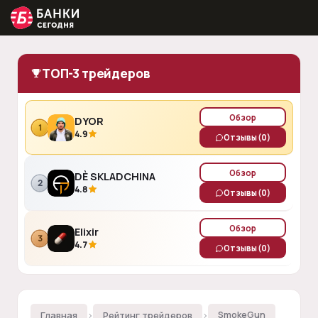
ТОП-3 трейдеров
Обзор
DYOR
1
4.9
Отзывы
(0)
Обзор
DÈ SKLADCHINA
2
4.8
Отзывы
(0)
Обзор
Elixir
3
4.7
Отзывы
(0)
Главная
›
Рейтинг трейдеров
›
SmokeGun