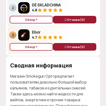
DÈ SKLADCHINA
2
4.8
Обзор
Отзывы
(0)
Elixir
3
4.7
Обзор
Отзывы
(0)
Сводная информация
Магазин Smokegun Opt предлагает
пользователям довольно большой выбор
кальянов, табаков и курительных смесей.
Также здесь можно найти жидкости для
вейпов, энергетики и прочие товары в
широком ассортименте. Полный перечень