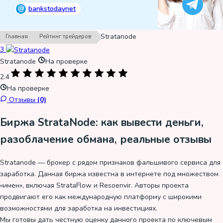
@
bankstodaynet
›
›
Stratanode
Главная
Рейтинг трейдеров
3
Stratanode
На проверке
2.4
На проверке
Отзывы
(0)
Биржа StrataNode: как вывести деньги,
разоблачение обмана, реальные отзывы
Stratanode — брокер с рядом признаков фальшивого сервиса для
заработка. Данная биржа известна в интернете под множеством
«имен», включая StrataFlow и Resoenvir. Авторы проекта
продвигают его как международную платформу с широкими
возможностями для заработка на инвестициях.
Мы готовы дать честную оценку данного проекта по ключевым