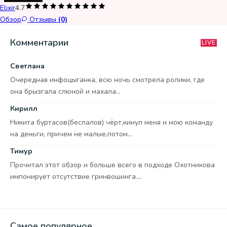
Elixir
4.7
Обзор
Отзывы
(0)
Комментарии
LIVE
Светлана
Очередная инфоцыганка, всю ночь смотрела ролики, где
она брызгала слюной и махала...
Кирилл
Никита буртасов(беспалов) чёрт,кинул меня и мою команду
на деньги, причем не малые,потом...
Тимур
Прочитал этот обзор и больше всего в подходе Охотникова
импонирует отсутствие гринвошинга....
Самое популярное