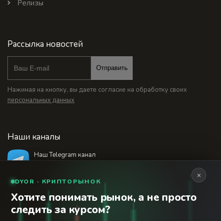
Релизы
Рассылка новостей
Отправить
Нажимая на кнопку, вы даете согласие на обработку своих
персональных данных
Наши каналы
Наш Telegram канал
@bankstodaynet
×
DYOR · КРИПТОРЫНОК
Хотите понимать рынок, а не просто
© 2026 Финансовый интернет-портал «Банки
следить за курсом?
Сегодня». Используя сайт BanksToday.net вы
18+
соглашаетесь с
пользовательским соглашением