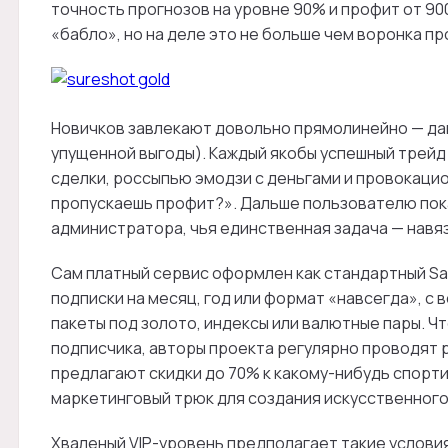
точность прогнозов на уровне 90% и профит от 900
«бабло», но на деле это не больше чем воронка пр
Новичков завлекают довольно прямолинейно — да
упущенной выгоды). Каждый якобы успешный трей
сделки, россыпью эмодзи с деньгами и провокаци
пропускаешь профит?». Дальше пользователю пок
администратора, чья единственная задача — навяз
Сам платный сервис оформлен как стандартный S
подписки на месяц, год или формат «навсегда», 
пакеты под золото, индексы или валютные пары. Ч
подписчика, авторы проекта регулярно проводят 
предлагают скидки до 70% к какому-нибудь спорт
маркетинговый трюк для создания искусственного
Хваленый VIP-уровень предполагает такие услови