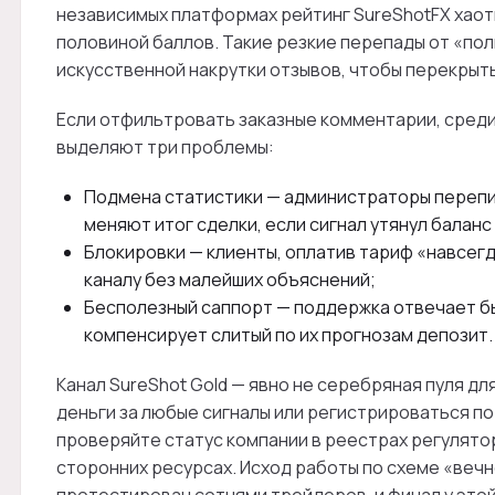
независимых платформах рейтинг SureShotFX хаоти
половиной баллов. Такие резкие перепады от «по
искусственной накрутки отзывов, чтобы перекрыть
Если отфильтровать заказные комментарии, сред
выделяют три проблемы:
Подмена статистики — администраторы перепи
меняют итог сделки, если сигнал утянул баланс 
Блокировки — клиенты, оплатив тариф «навсегда
каналу без малейших объяснений;
Бесполезный саппорт — поддержка отвечает быс
компенсирует слитый по их прогнозам депозит.
Канал SureShot Gold — явно не серебряная пуля д
деньги за любые сигналы или регистрироваться п
проверяйте статус компании в реестрах регулято
сторонних ресурсах. Исход работы по схеме «вечн