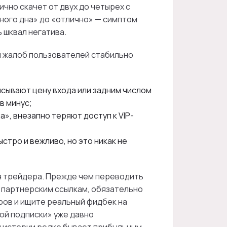
чно скачет от двух до четырех с
лного дна» до «отлично» — симптом
 шквал негатива.
и жалоб пользователей стабильно
сывают цену входа или задним числом
в минус;
», внезапно теряют доступ к VIP-
тро и вежливо, но это никак не
ля трейдера. Прежде чем переводить
о партнерским ссылкам, обязательно
ров и ищите реальный фидбек на
ой подписки» уже давно