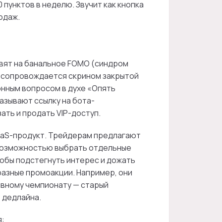
 пунктов в неделю. Звучит как кнопка
одаж.
вят на банальное FOMO (синдром
д сопровождается скрином закрытой
онным вопросом в духе «Опять
азывают ссылку на бота-
ать и продать VIP-доступ.
aaS-продукт. Трейдерам предлагают
с возможностью выбрать отдельные
тобы подстегнуть интерес и дожать
разные промоакции. Например, они
ивному чемпионату — старый
 дедлайна.
я: