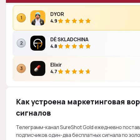
DYOR
1
4.9
DÈ SKLADCHINA
2
4.8
Elixir
3
4.7
Как устроена маркетинговая во
сигналов
Телеграмм-канал SureShot Gold ежедневно постав
подписчиков один-два бесплатных сигнала по зол