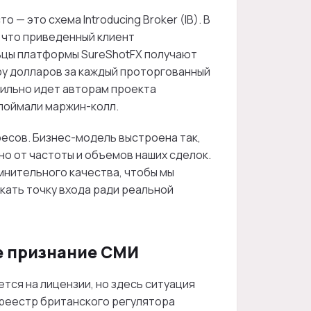
 это схема Introducing Broker (IB). В
, что приведенный клиент
льцы платформы SureShotFX получают
ру долларов за каждый проторгованный
бильно идет авторам проекта
 поймали маржин-колл.
ресов. Бизнес-модель выстроена так,
но от частоты и объемов наших сделок.
мнительного качества, чтобы мы
скать точку входа ради реальной
е признание СМИ
тся на лицензии, но здесь ситуация
 реестр британского регулятора