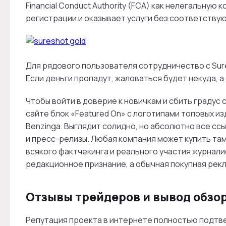
Financial Conduct Authority (FCA) как нелегальную
регистрации и оказывает услуги без соответству
Для рядового пользователя сотрудничество с Sur
Если деньги пропадут, жаловаться будет некуда, а
Чтобы войти в доверие к новичкам и сбить градус 
сайте блок «Featured On» с логотипами топовых изд
Benzinga. Выглядит солидно, но абсолютно все сс
и пресс-релизы. Любая компания может купить та
всякого фактчекинга и реального участия журналис
редакционное признание, а обычная покупная рек
Отзывы трейдеров и вывод обзо
Репутация проекта в интернете полностью подтве