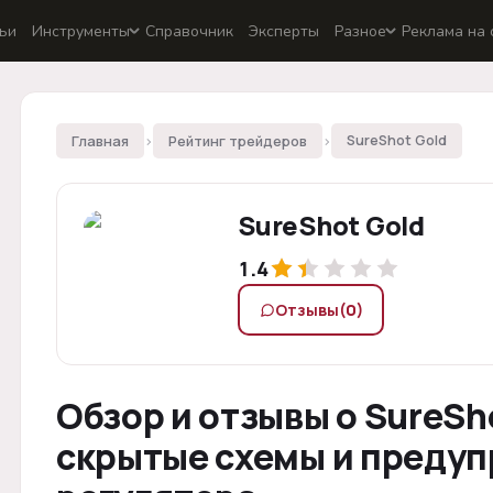
ьи
Инструменты
Справочник
Эксперты
Разное
Реклама на 
Главная
›
Рейтинг трейдеров
›
SureShot Gold
SureShot Gold
1.4
Отзывы
(0)
Обзор и отзывы о SureSh
скрытые схемы и предуп