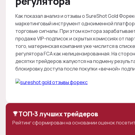
регулятора
Как показал анализ и отзывы о SureShot Gold Форек
маркетинговый инструмент одноименной платформ
торговые сигналы. При этом контора зарабатывает 
продаже VIP-подписок и скрытых комиссиях от пар
того, материнская компания уже числится в спис
регулятора FCA как нелицензированная. На сторо
десятки трейдеров жалуются на подмену результ
блокировку доступа после покупки «вечной» подпи
ТОП-3 лучших трейдеров
Рейтинг сформирован на основании оценок посетит