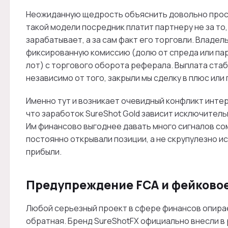
Неожиданную щедрость объяснить довольно просто —
такой модели посредник платит партнеру не за то
зарабатывает, а за сам факт его торговли. Владе
фиксированную комиссию (долю от спреда или па
лот) с торгового оборота реферала. Выплата ста
независимо от того, закрыли мы сделку в плюс или
Именно тут и возникает очевидный конфликт инте
что заработок SureShot Gold зависит исключитель
Им финансово выгоднее давать много сигналов со
постоянно открывали позиции, а не скрупулезно и
прибыли.
Предупреждение FCA и фейково
Любой серьезный проект в сфере финансов опирае
обратная. Бренд SureShotFX официально внесли в