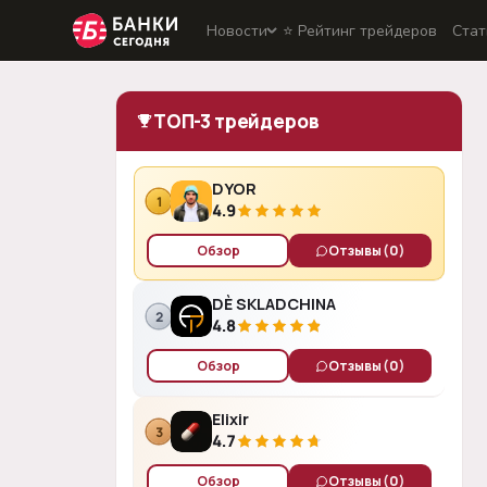
Новости
⭐️ Рейтинг трейдеров
Стат
ТОП-3 трейдеров
DYOR
1
4.9
Обзор
Отзывы
(0)
DÈ SKLADCHINA
2
4.8
Обзор
Отзывы
(0)
Elixir
3
4.7
Обзор
Отзывы
(0)