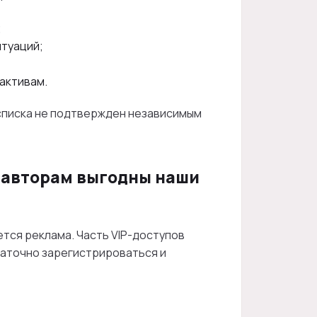
;
итуаций;
активам.
о списка не подтвержден независимым
 авторам выгодны наши
тся реклама. Часть VIP-доступов
таточно зарегистрироваться и