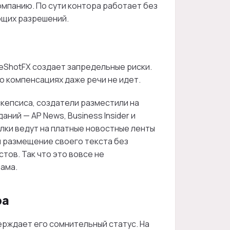
 компанию. По сути контора работает без
ющих разрешений.
eShotFX создает запредельные риски.
 о компенсациях даже речи не идет.
скепсиса, создатели разместили на
аний — AP News, Business Insider и
ылки ведут на платные новостные ленты
м размещение своего текста без
тов. Так что это вовсе не
лама.
ра
рждает его сомнительный статус. На