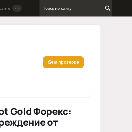
…
сайте
На проверке
ot Gold Форекс:
реждение от