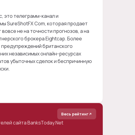
с, это телеграмм-канал и
ы SureShotFX Com, которая продает
вовсе не на точности прогнозов, а на
тнерского брокера Eightcap. Более
ке предупреждений британского
нних независимых онлайн-ресурсах
атов убыточных сделок и беспричинную
ски.
Весь рейтинг
елей сайта BanksToday.Net