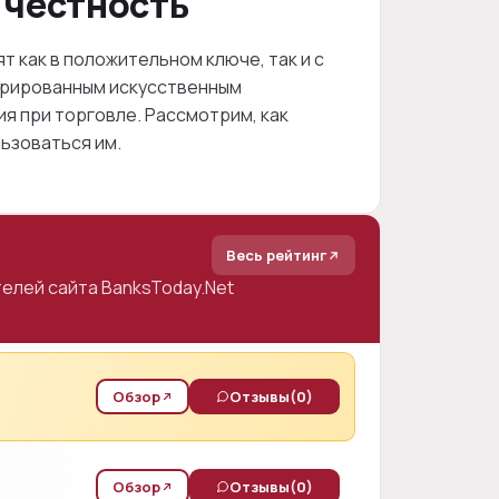
 честность
ят как в положительном ключе, так и с
егрированным искусственным
я при торговле. Рассмотрим, как
ьзоваться им.
Весь рейтинг
елей сайта BanksToday.Net
Обзор
Отзывы
(0)
Обзор
Отзывы
(0)