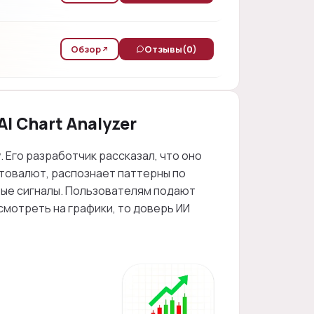
Обзор
Отзывы
(0)
I Chart Analyzer
у. Его разработчик рассказал, что оно
птовалют, распознает паттерны по
овые сигналы. Пользователям подают
смотреть на графики, то доверь ИИ