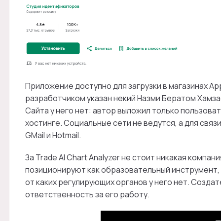
Приложение доступно для загрузки в магазинах App 
разработчиком указан некий Назми Бератом Хамзао
Сайта у него нет: автор выложил только пользов
хостинге. Социальные сети не ведутся, а для связ
GMail и Hotmail.
За Trade AI Chart Analyzer не стоит никакая компа
позиционируют как образовательный инструмент, а
от каких регулирующих органов у него нет. Создат
ответственность за его работу.