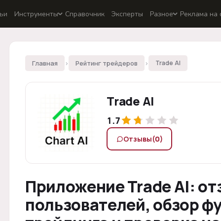
ьи
Инструменты
Справочник
Эксперты
Разное
Реклама на 
Главная
›
Рейтинг трейдеров
›
Trade AI
Trade AI
1.7
Отзывы
(0)
Приложение Trade AI: о
пользователей, обзор ф