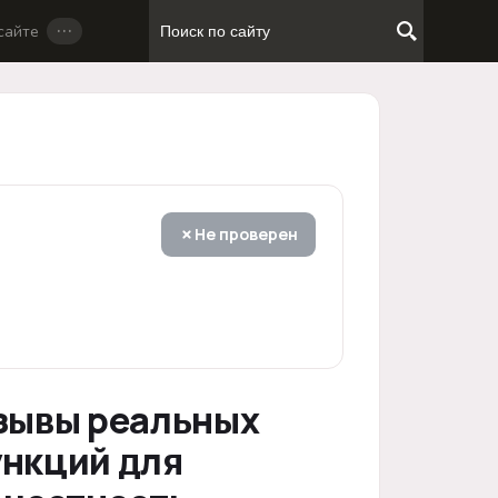
…
сайте
Не проверен
тзывы реальных
ункций для