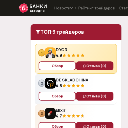
Новости
⭐️ Рейтинг трейдеров
Стат
ТОП-3 трейдеров
DYOR
1
4.9
Обзор
Отзывы
(0)
DÈ SKLADCHINA
2
4.8
Обзор
Отзывы
(0)
Elixir
3
4.7
Обзор
Отзывы
(0)