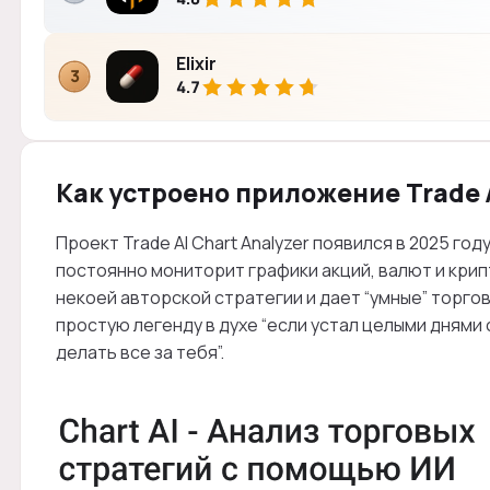
Elixir
3
4.7
Как устроено приложение Trade A
Проект Trade AI Chart Analyzer появился в 2025 год
постоянно мониторит графики акций, валют и кри
некоей авторской стратегии и дает “умные” торг
простую легенду в духе “если устал целыми днями 
делать все за тебя”.