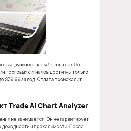
анным функционалом бесплатно. Но
ии торговых сигналов доступны только
до $39,99 за год. Оплата происходит
.
т Trade AI Chart Analyzer
ния не занимается. Он не гарантирует
ах доходности и проходимости. После