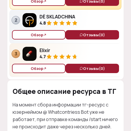
Обзор
Отзывы
(0)
DÈ SKLADCHINA
2
4.8
Обзор
Отзывы
(0)
Elixir
3
4.7
Обзор
Отзывы
(0)
Общее описание ресурса в ТГ
На момент сбора информации тг-ресурс с
юзернеймом @ Whatcontriess Bot уже не
работает, при отправке команды /start ничего
не происходит даже через несколько дней.