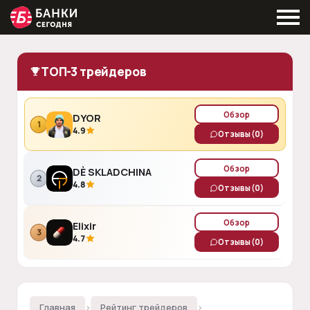
ТОП-3 трейдеров
Обзор
DYOR
1
4.9
Отзывы
(0)
Обзор
DÈ SKLADCHINA
2
4.8
Отзывы
(0)
Обзор
Elixir
3
4.7
Отзывы
(0)
Главная
›
Рейтинг трейдеров
›