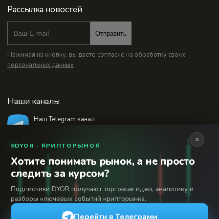
Рассылка новостей
Отправить
Нажимая на кнопку, вы даете согласие на обработку своих
персональных данных
Наши каналы
Наш Telegram канал
@bankstodaynet
×
DYOR · КРИПТОРЫНОК
Хотите понимать рынок, а не просто
© 2026 Финансовый интернет-портал «Банки
следить за курсом?
Сегодня». Используя сайт BanksToday.net вы
18+
соглашаетесь с
пользовательским соглашением
Подписчики DYOR получают торговые идеи, аналитику и
разборы ключевых событий крипторынка.
Сетевое издание «Банки Сегодня» зарегистрировано
Федеральной службой по надзору в сфере связи,
Перейти в Телеграмм