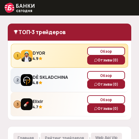
ТОП-3 трейдеров
Обзор
DYOR
1
4.9
Отзывы
(0)
Обзор
DÈ SKLADCHINA
2
4.8
Отзывы
(0)
Обзор
Elixir
3
4.7
Отзывы
(0)
Главная
›
Рейтинг трейдеров
›
Web Api Vip