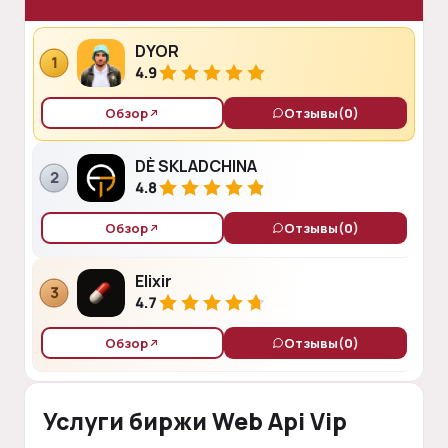
DYOR
1
4.9
Обзор
Отзывы
(0)
DÈ SKLADCHINA
2
4.8
Обзор
Отзывы
(0)
Elixir
3
4.7
Обзор
Отзывы
(0)
Услуги биржи Web Api Vip