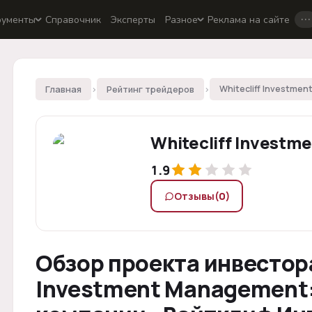
…
рументы
Справочник
Эксперты
Разное
Реклама на сайте
Главная
›
Рейтинг трейдеров
›
Whitecliff Investme
1.9
Отзывы
(0)
Обзор проекта инвестора
Investment Management: