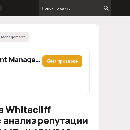
nt Management
Whitecliff Investment Management
На проверке
 Whitecliff
 анализ репутации