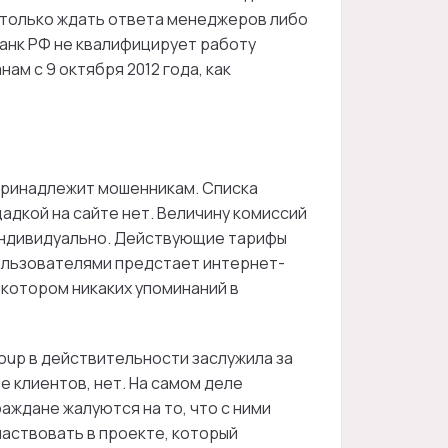
т только ждать ответа менеджеров либо
анк РФ не квалифицирует работу
м с 9 октября 2012 года, как
 принадлежит мошенникам. Списка
адкой на сайте нет. Величину комиссий
 индивидуально. Действующие тарифы
ользователями предстает интернет-
 котором никаких упоминаний в
roup в действительности заслужила за
 клиентов, нет. На самом деле
аждане жалуются на то, что с ними
аствовать в проекте, который