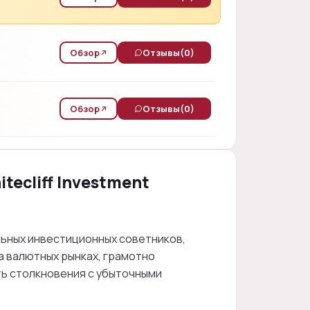
Обзор
Отзывы
(0)
Обзор
Отзывы
(0)
ecliff Investment
ьных инвестиционных советников,
 валютных рынках, грамотно
ть столкновения с убыточными