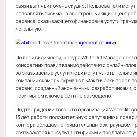
связи выглядит очень скудно. Пользователи могу
отправлять письма на электронный ящик. Центроб
сервиса, оказывающего финансовые услуги граждана
легальную.
По всей видимости, ресурс Whitecliff Management
конкретных правил взаимодействия с онлайн-площ
за оказываемые услуги люди могут узнать только
компании скамеры скрывают. Фактически перед п
сервис, созданный анонимными разработчиками, о
позитивном ключе в сети не размещено.
Подтверждений того, что организация Whitecliff g
13 лет работы положительную репутацию и доверие
контора обладает отрицательным бэкграундом. Гр
связываются консультанты фирмы и предлагают уч