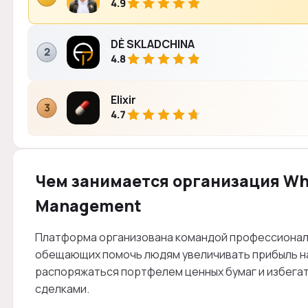
4.9
DÈ SKLADCHINA
2
4.8
Elixir
3
4.7
Чем занимается организация Whit
Management
Платформа организована командой профессионал
обещающих помочь людям увеличивать прибыль на
распоряжаться портфелем ценных бумаг и избега
сделками.