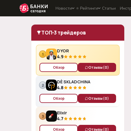
Новости
⭐️ Рейтинги
Статьи
Инст
ТОП-3 трейдеров
DYOR
1
4.9
Обзор
Отзывы
(0)
DÈ SKLADCHINA
2
4.8
Обзор
Отзывы
(0)
Elixir
3
4.7
Обзор
Отзывы
(0)