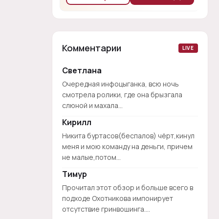
Комментарии
LIVE
Светлана
Очередная инфоцыганка, всю ночь
смотрела ролики, где она брызгала
слюной и махала...
Кирилл
Никита буртасов(беспалов) чёрт,кинул
меня и мою команду на деньги, причем
не малые,потом...
Тимур
Прочитал этот обзор и больше всего в
подходе Охотникова импонирует
отсутствие гринвошинга....