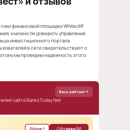
ест» и отзывов
тики финансовой площадки Whitecliff
ания, и можно ли доверить управление
льцы инвестиционного портала
льзователей в сети свидетельствуют о
оэтому мы проверим надежность этого
Весь рейтинг
елей сайта BanksToday.Net
Обзор
Отзывы
(0)