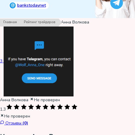
@
bankstodaynet
›
›
Анна Волкова
Главная
Рейтинг трейдеров
3
Анна Волкова
Не проверен
1.3
Не проверен
Отзывы
(0)