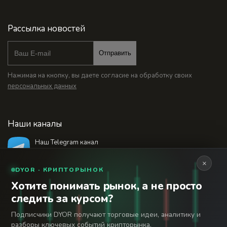
Рассылка новостей
Отправить
Нажимая на кнопку, вы даете согласие на обработку своих
персональных данных
Наши каналы
Наш Telegram канал
@bankstodaynet
×
DYOR · КРИПТОРЫНОК
Хотите понимать рынок, а не просто
© 2026 Финансовый интернет-портал «Банки
следить за курсом?
Сегодня». Используя сайт BanksToday.net вы
18+
соглашаетесь с
пользовательским соглашением
Подписчики DYOR получают торговые идеи, аналитику и
разборы ключевых событий крипторынка.
Сетевое издание «Банки Сегодня» зарегистрировано