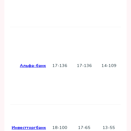
П
кл
Га
и
Альфа-банк
17-136
17-136
14-109
усл
вне
в д
За
д
Инвестторгбанк
18-100
17-65
13-55