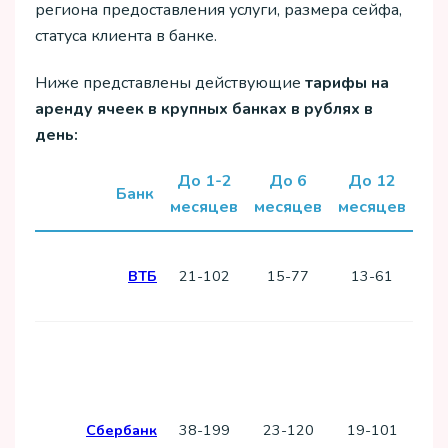
региона предоставления услуги, размера сейфа,
статуса клиента в банке.
Ниже представлены действующие
тарифы на
аренду ячеек в крупных банках в рублях в
день:
До 1-2
До 6
До 12
До
Банк
месяцев
месяцев
месяцев
До
ВТБ
21-102
15-77
13-61
сов
о
нед
Сбербанк
38-199
23-120
19-101