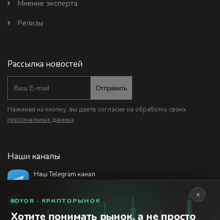
Мнение эксперта
Релизы
Рассылка новостей
Отправить
Нажимая на кнопку, вы даете согласие на обработку своих
персональных данных
Наши каналы
Наш Telegram канал
@bankstodaynet
×
DYOR · КРИПТОРЫНОК
Хотите понимать рынок, а не просто
© 2026 Финансовый интернет-портал «Банки