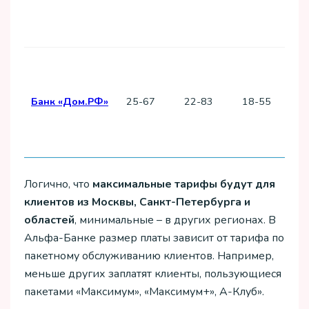
0
оф
ре
Шт
кл
Банк «Дом.РФ»
25-67
22-83
18-55
т
дог
Логично, что
максимальные тарифы будут для
клиентов из Москвы, Санкт-Петербурга и
областей
, минимальные – в других регионах. В
Альфа-Банке размер платы зависит от тарифа по
пакетному обслуживанию клиентов. Например,
меньше других заплатят клиенты, пользующиеся
пакетами «Максимум», «Максимум+», А-Клуб».