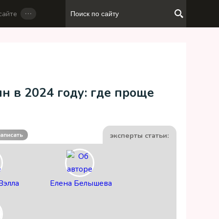
…
сайте
н в 2024 году: где проще
эксперты статьи:
аписать
Вэлла
Елена Белышева