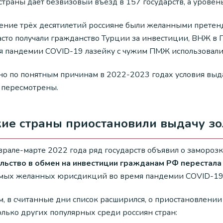
страны даёт безвизовый въезд в 157 государств, а уровен
чение трёх десятилетий россияне были желанными претен
асто получали гражданство Турции за инвестиции, ВНЖ в 
я пандемии COVID-19 лазейку с чужим ПМЖ использовали 
 но по понятным причинам в 2022-2023 годах условия выд
 пересмотрены.
ие страны приостановили выдачу зо
врале-марте 2022 года ряд государств объявил о заморо
льство в обмен на инвестиции гражданам РФ перестала
амых желанных юрисдикций во время пандемии COVID-19
м, в считанные дни список расширился, о приостановлени
олько других популярных среди россиян стран: