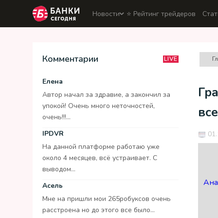
Новости
⭐️ Рейтинг трейдеров
Стат
Комментарии
Г
LIVE
Елена
Гра
Автор начал за здравие, а закончил за
упокой! Очень много неточностей,
все
очень!!!...
IPDVR
01.
На данной платформе работаю уже
около 4 месяцев, всё устраивает. С
выводом...
Ана
Асель
Мне на пришли мои 265робуксов очень
расстроена но до этого все было...