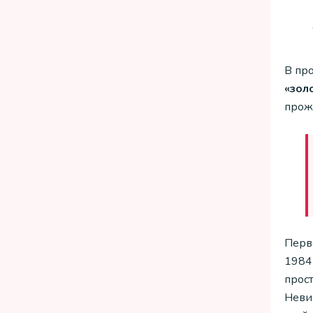
В пр
«зол
прож
Перв
1984 
прос
Неви