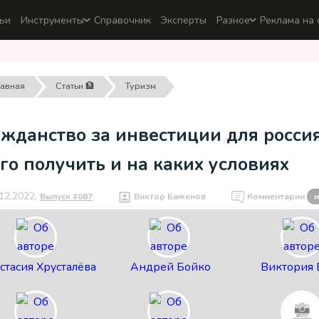
ьи
Инструменты
Справочник
Эксперты
Разное
Реклама на 
лавная
Статьи 🏦
Туризм
жданство за инвестиции для россия
го получить и на каких условиях
12.2022,
Выпуск #087
Виктор Баженов
Комментарии
н
стасия Хрусталёва
Андрей Бойко
Виктория 