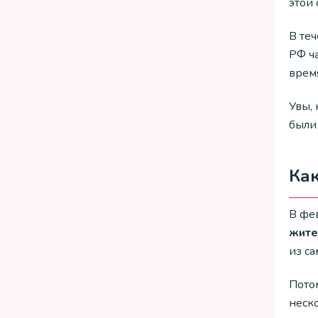
этой 
В те
РФ ч
врем
Увы,
были
Как
В фе
жите
из с
Пото
неск