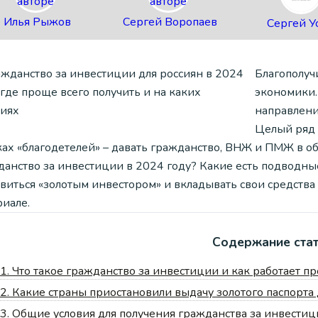
Илья Рыжов
Сергей Воропаев
Сергей У
Благополуч
экономики
направлени
Целый ряд 
ках «благодетелей» – давать гражданство, ВНЖ и ПМЖ в об
данство за инвестиции в 2024 году? Какие есть подводны
овиться «золотым инвестором» и вкладывать свои средства
риале.
Содержание ста
1.
Что такое гражданство за инвестиции и как работает п
2.
Какие страны приостановили выдачу золотого паспорта 
3.
Общие условия для получения гражданства за инвестиц