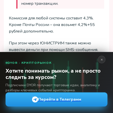
номер транзакции.
Комиссия для любой системы составит 4,3%.
Кроме Почты России – она возьмет 4,2%+55
рублей дополнительно.
При этом через ЮНИСТРИМ также можно
вывести деньги при помощи SMS-сообщения.
Для этого понадобится отправить на номер
×
DYOR · КРИПТОРЫНОК
7878
сообщение со следующим содержанием:
Хотите понимать рынок, а не просто
Uni (ФИО отправителя) (Серия и номер паспорта
следить за курсом?
отправителя) (ФИО получателя) (Сумма)
Подписчики DYOR получают торговые идеи, аналитику и
разборы ключевых событий крипторынка.
Все данные указываются через пробел без
Перейти в Телеграмм
скобочек и других знаков препинания. Серия и
номер пишутся одним числом, без пробелов.