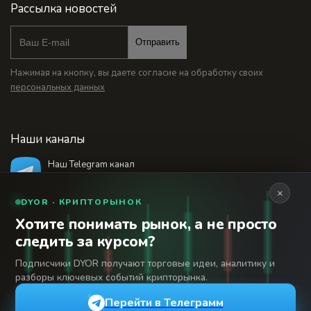
Рассылка новостей
Отправить
Нажимая на кнопку, вы даете согласие на обработку своих
персональных данных
Наши каналы
Наш Telegram канал
@bankstodaynet
×
DYOR · КРИПТОРЫНОК
Хотите понимать рынок, а не просто
© 2026 Финансовый интернет-портал «Банки
следить за курсом?
Сегодня». Используя сайт BanksToday.net вы
18+
соглашаетесь с
пользовательским соглашением
Подписчики DYOR получают торговые идеи, аналитику и
разборы ключевых событий крипторынка.
Сетевое издание «Банки Сегодня» зарегистрировано
Федеральной службой по надзору в сфере связи,
Перейти в Телеграмм
информационных технологий и массовых коммуникаций,