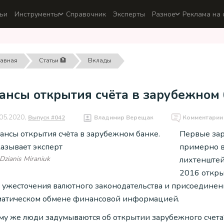
ьи
Инструменты
Справочник
Эксперты
Разное
Реклама на 
лавная
Статьи 🏦
Вклады
нсы открытия счёта в зарубежном 
05.2020,
Выпуск #042
Владимир Верещак
Комментари
Первые зар
примерно в 
Dzianis Miraniuk
лихтенштей
2016 откры
а ужесточения валютного законодательства и присоединени
матическом обмене финансовой информацией.
му же люди задумываются об открытии зарубежного счета