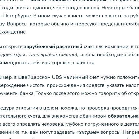
сходит дистанционно, через видеозвонок. Некоторые бан
-Петербурге. В ином случае клиент может полететь за ру
у. Вопросы, которые обычно интересуют представителя ба
схождение.
ы открыть
зарубежный расчетный счет
для компании, в 
дние годы стало крайне тяжело),
сперва необходимо обзав
комендовать себя как хорошего клиента.
имер, в швейцарском UBS на личный счет нужно положить
верждение чистоты происхождения средств, указать нало
ументы банка. Только после этого можно говорить об откр
дура открытия в целом похожа, но проверка проводится б
гательного счета, для знакомства с банкиром
обязательна
е всего оправлять человека, глубоко погруженного в деят
венника, т.к. вам могут задавать
«хитрые»
вопросы. Наприм