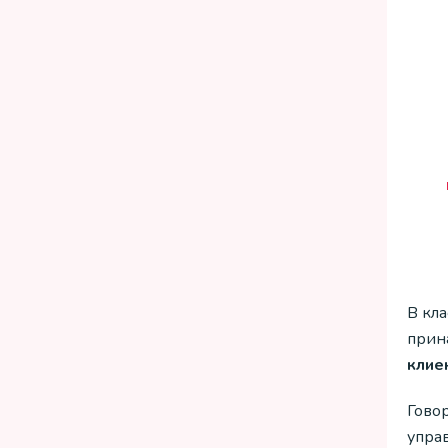
В кл
прин
клие
Гово
упра