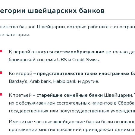
тегории швейцарских банков
шинство банков Швейцарии, которые работают с иностран
ре категории.
К первой относятся
системообразующие
не только дл
банковской системы UBS и Credit Swiss.
Ко второй –
представительства таких иностранных б
Barclay’s, Arab bank, Habib bank и другие.
К третьей –
старейшие семейные банки
Швейцарии. То
их с обслуживанием состоятельных клиентов в Сберба
государственных или полугосударственных учрежден
Именитые частные швейцарские банки были основаны в 
протяжении многих поколений принадлежат одним и т