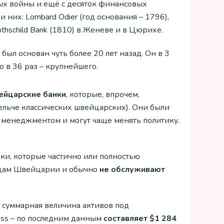
ых войны и ещё с десяток финансовых
них: Lombard Odier (год основания – 1796),
 Rothschild Bank (1810) в Женеве и в Цюрихе.
был основан чуть более 20 лет назад. Он в 3
 в 36 раз – крупнейшего.
ейцарские банки
, которые, впрочем,
ельче классических швейцарских). Они были
 менеджментом и могут чаще менять политику.
ки, которые частично или полностью
цам Швейцарии и обычно
не обслуживают
о суммарная величина активов под
iss – по последним данным
составляет $1 284