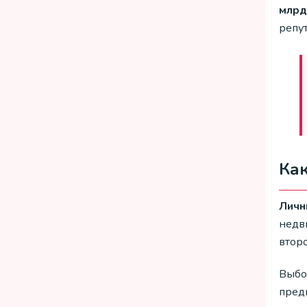
млрд
репут
Как
Личн
недв
второ
Выбо
пред