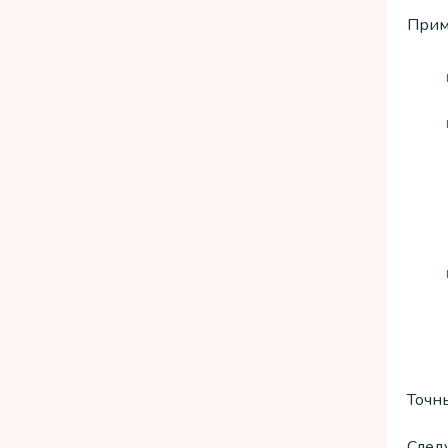
Прим
Точны
След