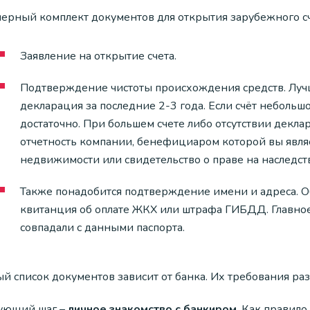
ерный комплект документов для открытия зарубежного сч
Заявление на открытие счета.
Подтверждение чистоты происхождения средств. Лучш
декларация за последние 2-3 года. Если счёт небольшо
достаточно. При большем счете либо отсутствии декл
отчетность компании, бенефициаром которой вы являе
недвижимости или свидетельство о праве на наследст
Также понадобится подтверждение имени и адреса. Об
квитанция об оплате ЖКХ или штрафа ГИБДД. Главное,
совпадали с данными паспорта.
й список документов зависит от банка. Их требования ра
ующий шаг –
личное знакомство с банкиром
. Как правило