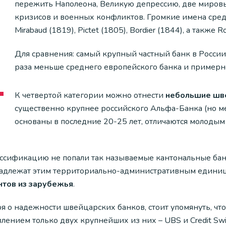
пережить Наполеона, Великую депрессию, две миров
кризисов и военных конфликтов. Громкие имена среди 
Mirabaud (1819), Pictet (1805), Bordier (1844), а также
Для сравнения: самый крупный частный банк в России 
раза меньше среднего европейского банка и примерно
К четвертой категории можно отнести
небольшие шв
существенно крупнее российского Альфа-Банка (но м
основаны в последние 20-25 лет, отличаются молодым
ассификацию не попали так называемые кантональные бан
адлежат этим территориально-административным едини
нтов из зарубежья
.
ря о надежности швейцарских банков, стоит упомянуть, чт
влением только двух крупнейших из них – UBS и Credit Sw