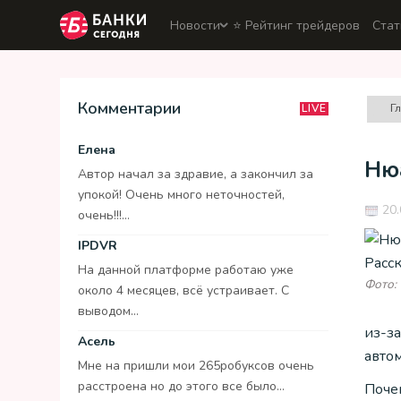
Новости
⭐️ Рейтинг трейдеров
Стат
Комментарии
Г
LIVE
Елена
Нюа
Автор начал за здравие, а закончил за
упокой! Очень много неточностей,
20.
очень!!!...
IPDVR
На данной платформе работаю уже
Фото: 
около 4 месяцев, всё устраивает. С
выводом...
из-з
Асель
авто
Мне на пришли мои 265робуксов очень
расстроена но до этого все было...
Поче