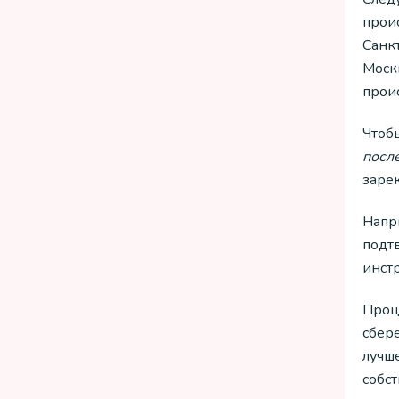
прои
Санкт
Москв
прои
Чтоб
после
заре
Напр
подт
инстр
Проце
сбере
лучш
собст