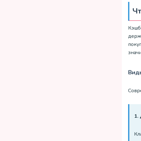
Чт
Кэшбе
держа
поку
знач
Виды
Совр
1.
Кл