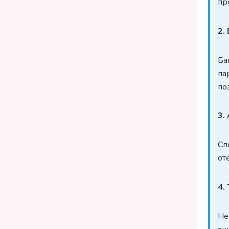
пр
2.
Ба
па
по
3.
Сп
от
4.
Не