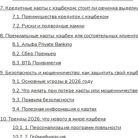
7.
Кредитные карты с кэшбеком: стоит ли овчинка выделк
7.1.
Преимущества кредиток с кэшбеком
7.2.
Риски и подводные камни
8.
Премиальные карты: кэшбек для состоятельных клиент
8.1.
Альфа Private Banking
8.2.
Сбер Премьер
8.3.
ВТБ Привилегия
9.
Безопасность и мошенничество: как защитить свой кэш
9.1.
Основные угрозы в 2026 году
9.2.
Что делать при потере карты или мошенничестве
9.3.
Правила безопасности
9.4.
Полезная информация о картах
10.
Тренды 2026: что нового в мире кэшбека
10.1.
1. Персонализация программ лояльности
10.2.
2. Геймификация