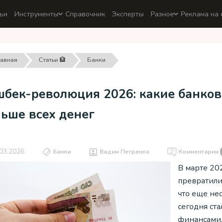
ьи
Инструменты
Справочник
Эксперты
Разное
Реклама на 
лавная
Статьи 🏦
Банки
шбек-революция 2026: какие банков
ьше всех денег
03.2026
Банки
Вадим Петренко
Комментарии
В марте 20
превратили
что еще не
сегодня ст
финансами.