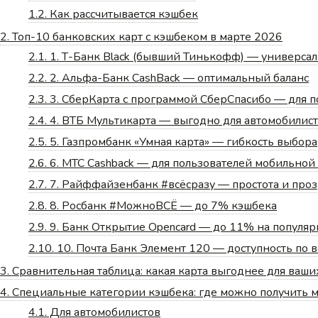
1.2.
Как рассчитывается кэшбек
2.
Топ-10 банковских карт с кэшбеком в марте 2026
2.1.
1. Т-Банк Black (бывший Тинькофф) — универса
2.2.
2. Альфа-Банк CashBack — оптимальный баланс
2.3.
3. СберКарта с программой СберСпасибо — для 
2.4.
4. ВТБ Мультикарта — выгодно для автомобилис
2.5.
5. Газпромбанк «Умная карта» — гибкость выбора
2.6.
6. МТС Cashback — для пользователей мобильной
2.7.
7. Райффайзенбанк #всёсразу — простота и проз
2.8.
8. Росбанк #МожноВСЁ — до 7% кэшбека
2.9.
9. Банк Открытие Opencard — до 11% на популя
2.10.
10. Почта Банк Элемент 120 — доступность по 
3.
Сравнительная таблица: какая карта выгоднее для ваши
4.
Специальные категории кэшбека: где можно получить 
4.1.
Для автомобилистов