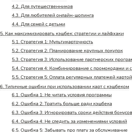
4.2.
Для путешественников
4.3.
Для любителей онлайн-шопинга
4.4.
Для семей с детьми
5.
Как максимизировать кэшбек: стратегии и лайфхаки
5.1.
Стратегия 1: Мультикарточность
5.2.
Стратегия 2: Планирование крупных покупок
5.3.
Стратегия 3: Использование партнерских прогр
5.4.
Стратегия 4: Комбинирование с промокодами и 
5.5.
Стратегия 5: Оплата регулярных платежей картой
6.
Типичные ошибки при использовании карт с кэшбеком
6.1.
Ошибка 1: Не читать условия программы
6.2.
Ошибка 2: Тратить больше ради кэшбека
6.3.
Ошибка 3: Игнорировать сроки действия бонусо
6.4.
Ошибка 4: Не следить за изменениями условий
6.5.
Ошибка 5: Забывать про плату за обслуживание