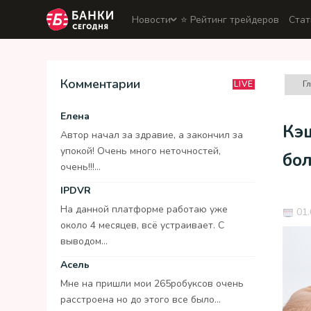
Новости
⭐️ Рейтинг трейдеров
Стат
Комментарии
Г
LIVE
Елена
Кэ
Автор начал за здравие, а закончил за
упокой! Очень много неточностей,
бол
очень!!!...
IPDVR
На данной платформе работаю уже
01.
около 4 месяцев, всё устраивает. С
выводом...
Асель
Мне на пришли мои 265робуксов очень
расстроена но до этого все было...