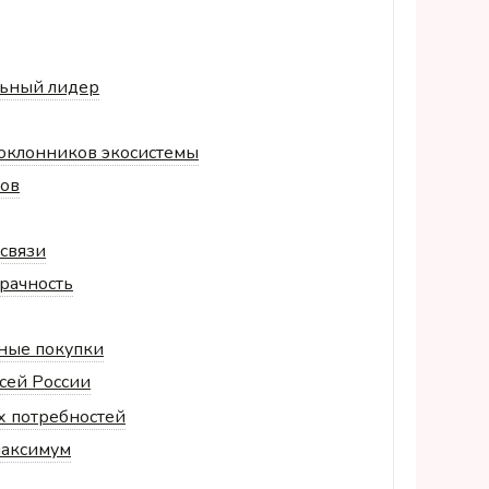
льный лидер
поклонников экосистемы
тов
 связи
рачность
рные покупки
всей России
х потребностей
максимум