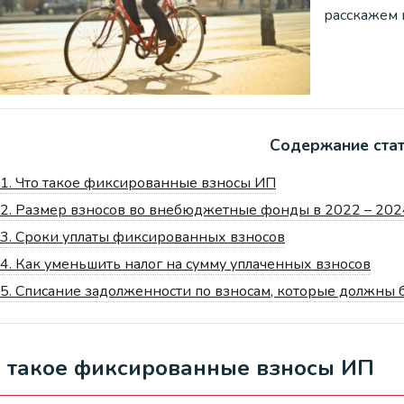
расскажем в
Содержание ста
1.
Что такое фиксированные взносы ИП
2.
Размер взносов во внебюджетные фонды в 2022 – 202
3.
Сроки уплаты фиксированных взносов
4.
Как уменьшить налог на сумму уплаченных взносов
5.
Списание задолженности по взносам, которые должны б
о такое фиксированные взносы ИП