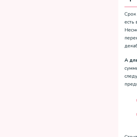
Срок
есть
Несм
перен
дека
А дл
сумм
след
пред