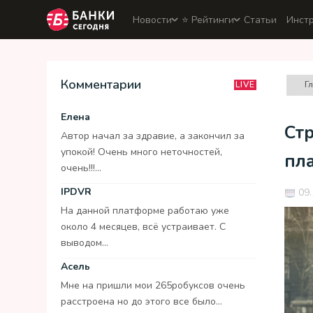
Новости
⭐️ Рейтинги
Статьи
Инст
Комментарии
Г
LIVE
Елена
Стр
Автор начал за здравие, а закончил за
упокой! Очень много неточностей,
пл
очень!!!...
IPDVR
09.
На данной платформе работаю уже
около 4 месяцев, всё устраивает. С
выводом...
Асель
Мне на пришли мои 265робуксов очень
расстроена но до этого все было...