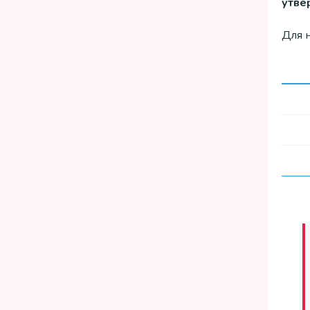
утве
Для 