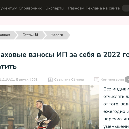
…
рументы
Справочник
Эксперты
Разное
Реклама на сайте
лавная
Статьи 🏦
Налоги
аховые взносы ИП за себя в 2022 го
атить
12.2021,
Выпуск #061
Светлана Сёмина
Комментарии
Все индив
отчислять 
от того, ве
ежегодно и
перечислят
уменьшения