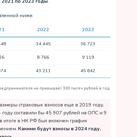
с 2021 по 2023 годы
.
вленной ниже.
21
2022
2023
448
34 445
36 723
26
8 766
9 119
874
43 211
45 842
предпринимателя не превышает 300 тысяч рублей в год.
азмеры страховых взносов еще в 2019 году.
 году составили бы 45 907 рублей на ОПС и 9
 в итоге в НК РФ был включен график
шением.
Какими будут взносы в 2024 году,
илось
.