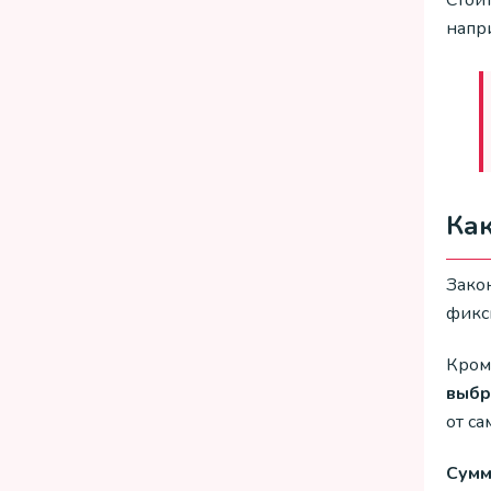
Стоит
напр
Как
Зако
фикс
Кром
выбр
от са
Сумм