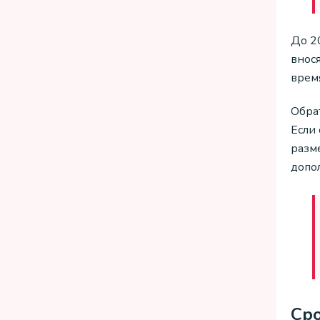
До 2
внос
время
Обра
Если
разм
допо
Ср