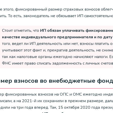
е этого, фиксированный размер страховых взносов облегч
ить. То есть, законодатель не обязывает ИП самостоятель
Стоит отметить, что
ИП обязан уплачивать фиксированны
качестве индивидуального предпринимателя и по дату 
того, ведет ли ИП деятельность или нет, взносы платить
учитывают этот факт и, прекратив деятельность, не снимаю
так как налоговые органы ежегодно начисляют налоги. Е
ФНС имеет право списать задолженность с личных счето
мер взносов во внебюджетные фонды
ер фиксированных взносов на ОПС и ОМС ежегодно индекси
писали, а на 2021-й их сохранили в прежнем размере, д
рдили на три года вперед. Так, 15 октября 2020 года пре