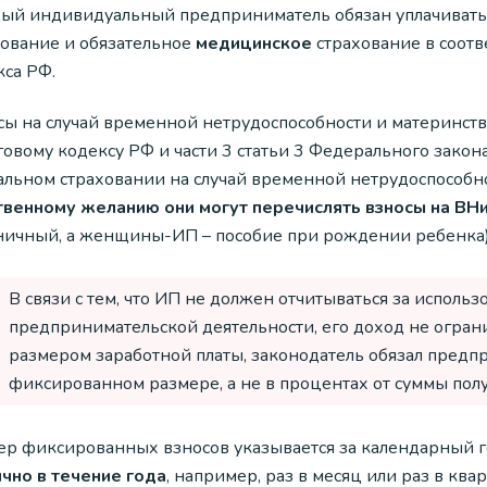
ый индивидуальный предприниматель обязан уплачивать 
хование и обязательное
медицинское
страхование в соотв
кса РФ.
сы на случай временной нетрудоспособности и материнств
говому кодексу РФ и части 3 статьи 3 Федерального закон
альном страховании на случай временной нетрудоспособно
твенному желанию они могут перечислять взносы на ВН
ничный, а женщины-ИП – пособие при рождении ребенка)
В связи с тем, что ИП не должен отчитываться за использ
предпринимательской деятельности, его доход не огра
размером заработной платы, законодатель обязал предп
фиксированном размере, а не в процентах от суммы пол
ер фиксированных взносов указывается за календарный г
ично в течение года
, например, раз в месяц или раз в квар