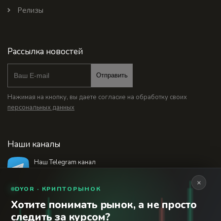
Релизы
Рассылка новостей
Отправить
Нажимая на кнопку, вы даете согласие на обработку своих
персональных данных
Наши каналы
Наш Telegram канал
@bankstodaynet
×
DYOR · КРИПТОРЫНОК
Хотите понимать рынок, а не просто
© 2026 Финансовый интернет-портал «Банки
следить за курсом?
Сегодня». Используя сайт BanksToday.net вы
18+