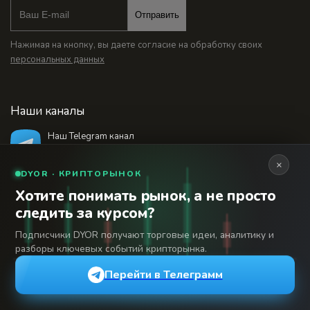
Отправить
Нажимая на кнопку, вы даете согласие на обработку своих
персональных данных
Наши каналы
Наш Telegram канал
@bankstodaynet
×
DYOR · КРИПТОРЫНОК
Хотите понимать рынок, а не просто
© 2026 Финансовый интернет-портал «Банки
следить за курсом?
Сегодня». Используя сайт BanksToday.net вы
18+
соглашаетесь с
пользовательским соглашением
Подписчики DYOR получают торговые идеи, аналитику и
разборы ключевых событий крипторынка.
Сетевое издание «Банки Сегодня» зарегистрировано
Федеральной службой по надзору в сфере связи,
Перейти в Телеграмм
информационных технологий и массовых коммуникаций,
регистрационный номер: серия Эл № 04-216902