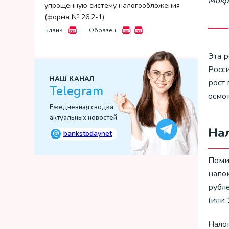
Мокр
упрощенную систему налогообложения
(форма № 26.2-1)
Бланк
Образец
Эта 
Росс
НАШ КАНАЛ
рост
Telegram
осмо
Ежедневная сводка
актуальных новостей
Нал
@
bankstodaynet
Поми
напо
рубл
(или 
Налог