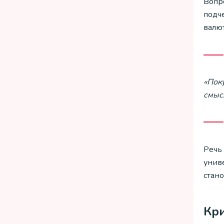
Вопр
подче
валют
«Поку
смысл
Речь
унив
стан
Кри