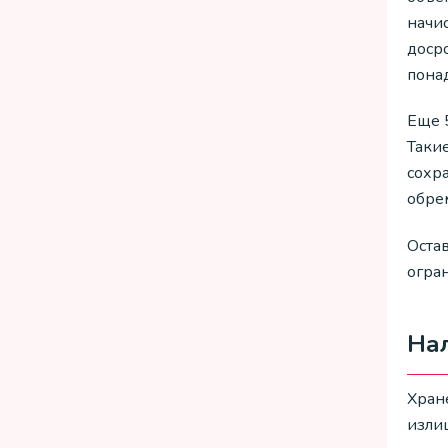
начи
досро
понад
Еще 
Таки
сохр
обре
Оста
огра
На
Хран
излиш