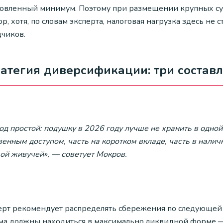
новленный минимум. Поэтому при размещении крупных сум
р, хотя, по словам эксперта, налоговая нагрузка здесь не
дчиков.
ратегия диверсификации: три соста
д простой: подушку в 2026 году лучше не хранить в одной
венным доступом, часть на коротком вкладе, часть в нали
мой живучей», — советует Мокров.
ерт рекомендует распределять сбережения по следующей
ма должны находиться в максимально ликвидной форме — 