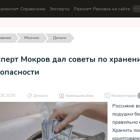
…
рументы
Справочник
Эксперты
Разное
Реклама на сайте
лавная
Мнение
Деньги
сперт Мокров дал советы по хране
зопасности
06.2026
Деньги
Кузнецова Ева
Комментарии
Россияне в
подушки бе
правильно е
Хранить по
криптовалю