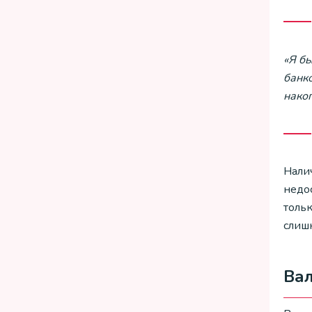
«Я б
банко
нако
Нали
недо
толь
слиш
Вал