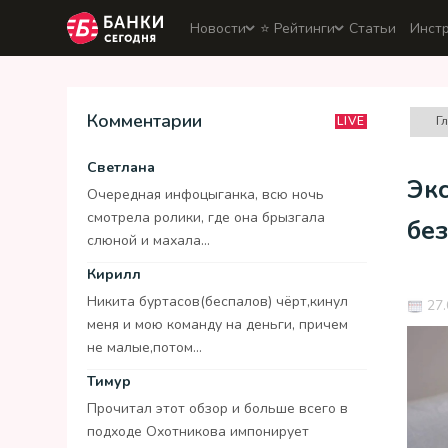
Новости
⭐️ Рейтинги
Статьи
Инст
Комментарии
Г
LIVE
Светлана
Эк
Очередная инфоцыганка, всю ночь
смотрела ролики, где она брызгала
бе
слюной и махала...
Кирилл
Никита буртасов(беспалов) чёрт,кинул
27.
меня и мою команду на деньги, причем
не малые,потом...
Тимур
Прочитал этот обзор и больше всего в
подходе Охотникова импонирует