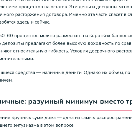
слением процентов на остаток. Эти деньги доступны мгно
чного расторжения договора. Именно эта часть спасет в с
обятся здесь и сейчас.
50–60 процентов можно разместить на коротких банковски
е депозиты предлагают более высокую доходность по срав
аняют относительную гибкость. Условия досрочного раст
менительными.
вшиеся средства — наличные деньги. Однако их объем, по
ничен.
личные: разумный минимум вместо т
ение крупных сумм дома — одна из самых распространенн
него энтузиазма в этом вопросе.