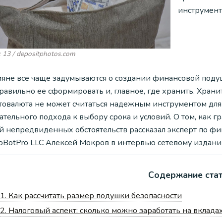
инструмент
 13 / depositphotos.com
ияне все чаще задумываются о создании финансовой подуш
правильно ее сформировать и, главное, где хранить. Хран
товалюта не может считаться надежным инструментом для 
ательного подхода к выбору срока и условий. О том, как 
ай непредвиденных обстоятельств рассказал эксперт по ф
toBotPro LLC Алексей Мокров в интервью сетевому издан
Содержание ста
1.
Как рассчитать размер подушки безопасности
2.
Налоговый аспект: сколько можно заработать на вкладах