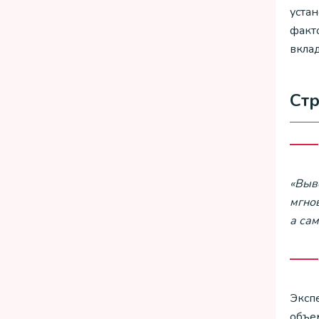
уста
факто
вкла
Ст
«Выво
мгно
а са
Эксп
объе