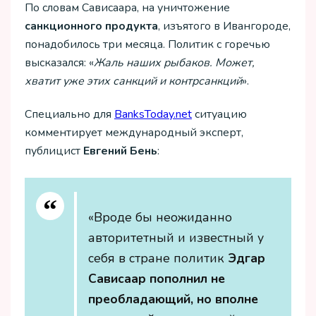
По словам Сависаара, на уничтожение
санкционного продукта
, изъятого в Ивангороде,
понадобилось три месяца. Политик с горечью
высказался: «
Жаль наших рыбаков. Может,
хватит уже этих санкций и контрсанкций
».
Специально для
ВanksToday.net
ситуацию
комментирует международный эксперт,
публицист
Евгений Бень
:
«Вроде бы неожиданно
авторитетный и известный у
себя в стране политик
Эдгар
Сависаар пополнил не
преобладающий, но вполне