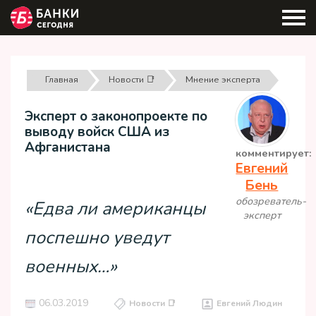
Главная
Новости 📑
Мнение эксперта
Эксперт о законопроекте по
выводу войск США из
Афганистана
комментирует:
Евгений
Бень
обозреватель-
«Едва ли американцы
эксперт
поспешно уведут
военных…»
06.03.2019
Новости 📑
Евгений Людин