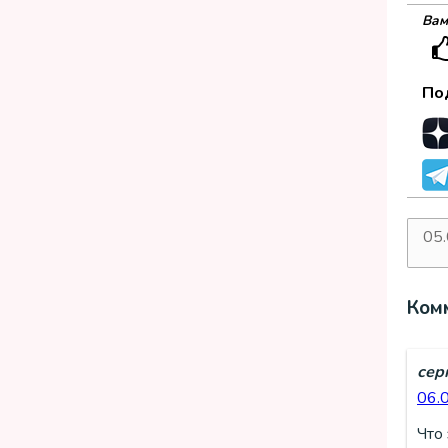
Вам
По
05
дат
Ком
сер
06.
Что