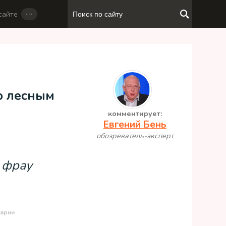
…
сайте
о лесным
комментирует:
Евгений Бень
обозреватель-эксперт
 фрау
арии