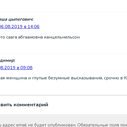
яша цыпегович
:
06.08.2019 в 14:06
это саага абгаамовна канцельнельсон
димир
:
08.2019 в 09:08
пая женщина и глупые безумные высказывания, срочно в 
авить комментарий
 адрес email не будет опубликован.
Обязательные поля п