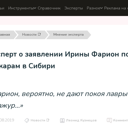
ьи
Инструменты
Справочник
Эксперты
Разное
Реклама на 
лавная
Новости 📑
Мнение эксперта
сперт о заявлении Ирины Фарион п
жарам в Сибири
рион, вероятно, не дают покоя лавры
ажур…»
08.2019
Новости 📑
Леонид Кузнецов
Коммент