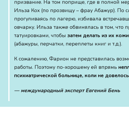
призвание. На том поприще, где в полной ме
Ильза Кох (по прозвищу – фрау Абажур). По с
прогуливаясь по лагерю, избивала встречавш
овчарку. Ильза также обвинялась в том, что
татуировками, чтобы
затем делать из их кож
(абажуры, перчатки, переплеты книг и т.д.).
К сожалению, Фарион не представилась возм
работы. Поэтому по-хорошему ей впрямь
неп
психиатрической больнице, коли не довелос
— международный эксперт Евгений Бень