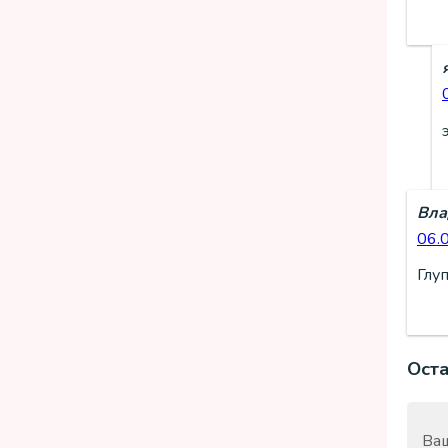
Вла
06.
Глу
Ост
Ваш