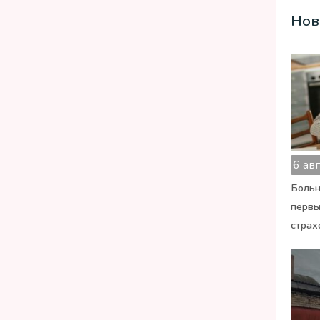
Нов
6 ав
Больн
первы
страх