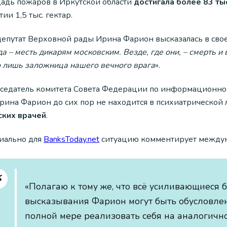
адь пожаров в Иркутской области
достигала более 83 тыс
тии 1,5 тыс. гектар.
депутат Верховной рады Ирина Фарион высказалась в своем
а – месть дикарям московским. Везде, где они, – смерть и
о лишь заложница нашего вечного врага
».
седатель комитета Совета Федерации по информационной 
Ирина Фарион до сих пор не находится в психиатрической
ских врачей
.
иально для
ВanksToday.net
ситуацию комментирует междун
«Полагаю к тому же, что всё усиливающиеся
высказывания Фарион могут быть обусловлены
полной мере реализовать себя на аналогично