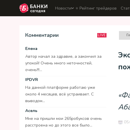
Новости
⭐️ Рейтинг трейдеров
Стат
Комментарии
Г
LIVE
Елена
Эк
Автор начал за здравие, а закончил за
упокой! Очень много неточностей,
по
очень!!!...
IPDVR
На данной платформе работаю уже
«Фа
около 4 месяцев, всё устраивает. С
выводом...
Аб
Асель
Мне на пришли мои 265робуксов очень
05.
расстроена но до этого все было...