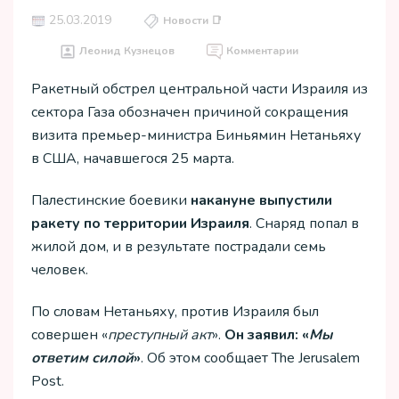
25.03.2019
Новости 📑
Леонид Кузнецов
Комментарии
Ракетный обстрел центральной части Израиля из
сектора Газа обозначен причиной сокращения
визита премьер-министра Биньямин Нетаньяху
в США, начавшегося 25 марта.
Палестинские боевики
накануне выпустили
ракету по территории Израиля
. Снаряд попал в
жилой дом, и в результате пострадали семь
человек.
По словам Нетаньяху, против Израиля был
совершен «
преступный акт
».
Он заявил: «
Мы
ответим силой
»
. Об этом сообщает The Jerusalem
Post.