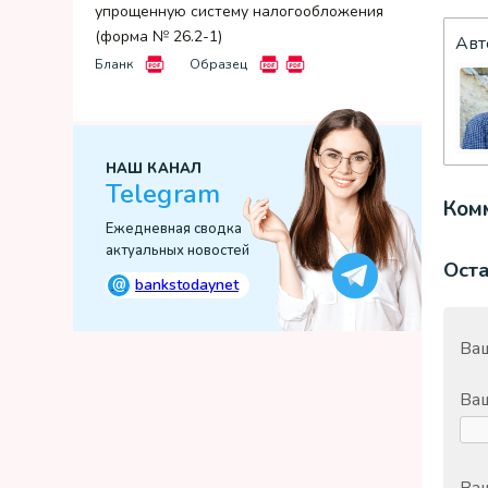
упрощенную систему налогообложения
(форма № 26.2-1)
Авт
Бланк
Образец
НАШ КАНАЛ
Telegram
Комм
Ежедневная сводка
актуальных новостей
Ост
@
bankstodaynet
Ваш
Ва
Ваш