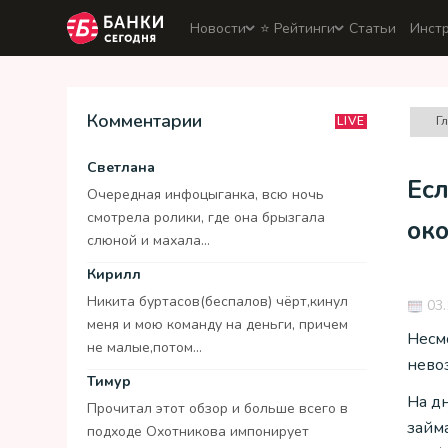
Новости
⭐️ Рейтинги
Статьи
Инст
Комментарии
Г
LIVE
Светлана
Есл
Очередная инфоцыганка, всю ночь
смотрела ролики, где она брызгала
ок
слюной и махала...
Кирилл
Никита буртасов(беспалов) чёрт,кинул
03.
меня и мою команду на деньги, причем
Несм
не малые,потом...
невоз
Тимур
На д
Прочитал этот обзор и больше всего в
займа
подходе Охотникова импонирует