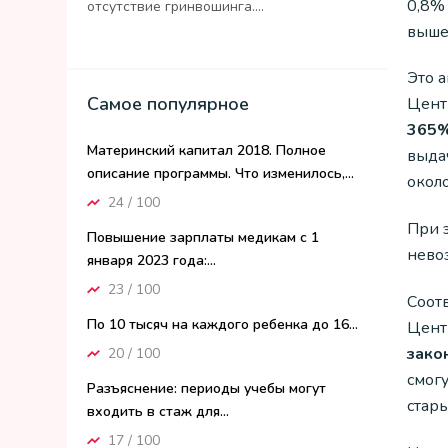
0,8% 
отсутствие гринвошинга....
выше
Это 
Самое популярное
Цент
365%
Материнский капитал 2018. Полное
выда
описание программы. Что изменилось,...
окол
24 / 100
При 
Повышение зарплаты медикам с 1
нево
января 2023 года:...
23 / 100
Соот
По 10 тысяч на каждого ребенка до 16...
Цент
зако
20 / 100
смог
Разъяснение: периоды учебы могут
стар
входить в стаж для...
17 / 100