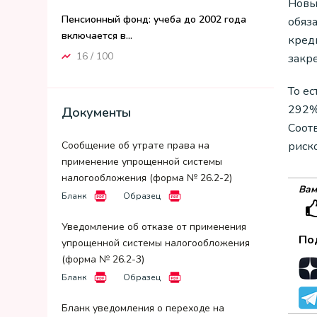
Новы
Пенсионный фонд: учеба до 2002 года
обяз
включается в...
креди
16 / 100
закр
То ес
292%
Документы
Соот
Сообщение об утрате права на
риск
применение упрощенной системы
налогообложения (форма № 26.2-2)
Вам
Бланк
Образец
Уведомление об отказе от применения
По
упрощенной системы налогообложения
(форма № 26.2-3)
Бланк
Образец
Бланк уведомления о переходе на