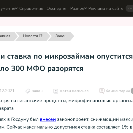
…
рументы
Справочник
Эксперты
Разное
Реклама на сайте
лавная
Новости 📑
Закон
и ставка по микрозаймам опустится
оло 300 МФО разорятся
12.2021
Закон
Артём Васильев
Комментарии
отря на гигантские проценты, микрофинансовые организ
врата.
нях в Госдуму был
внесен
законопроект, снижающий макси
м. Сейчас максимально допустимая ставка составляет 1% в