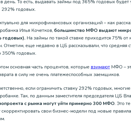
в день. То есть, выдавать займы под 365% годовых будет 
 292% годовых.
актуально для микрофинансовых организаций – как расск
робанка Илья Кочетков,
большинство МФО выдают микроза
 годовых).
На займы по такой ставке приходится 75% от 
ч. Отметим, еще недавно в ЦБ рассказывали, что средняя 
о 350% годовых.
этом основная часть процентов, которые
взимают
МФО – эт
зврата в силу не очень платежеспособных заемщиков.
ветственно, если ограничить ставку 292% годовых, многи
робанке. Так, по данным заместителя председателя ЦБ Вл
нопроекта с рынка могут уйти примерно 300 МФО
. Это 
у скорректировать свои бизнес-модели под новые правила 
ым.