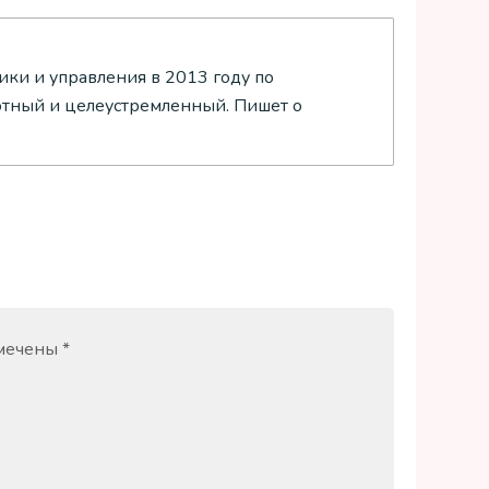
ки и управления в 2013 году по
отный и целеустремленный. Пишет о
омечены
*