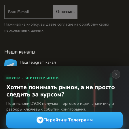
Отправить
Нажимая на кнопку, вы даете согласие на обработку своих
персональных данных
Наши каналы
Наш Telegram канал
@bankstodaynet
×
DYOR · КРИПТОРЫНОК
Хотите понимать рынок, а не просто
© 2026 Финансовый интернет-портал «Банки
следить за курсом?
Сегодня». Используя сайт BanksToday.net вы
18+
соглашаетесь с
пользовательским соглашением
Подписчики DYOR получают торговые идеи, аналитику и
разборы ключевых событий крипторынка.
Сетевое издание «Банки Сегодня» зарегистрировано
Федеральной службой по надзору в сфере связи,
Перейти в Телеграмм
информационных технологий и массовых коммуникаций,
регистрационный номер: серия Эл № 04-216902