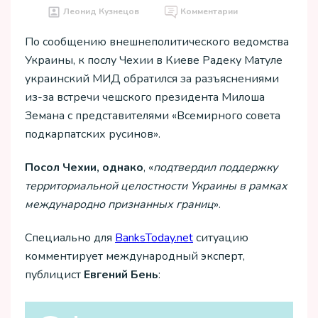
Леонид Кузнецов
Комментарии
По сообщению внешнеполитического ведомства
Украины, к послу Чехии в Киеве Радеку Матуле
украинский МИД обратился за разъяснениями
из-за встречи чешского президента Милоша
Земана с представителями «Всемирного совета
подкарпатских русинов».
Посол Чехии, однако
, «
подтвердил поддержку
территориальной целостности Украины в рамках
международно признанных границ
».
Специально для
ВanksToday.net
ситуацию
комментирует международный эксперт,
публицист
Евгений Бень
: