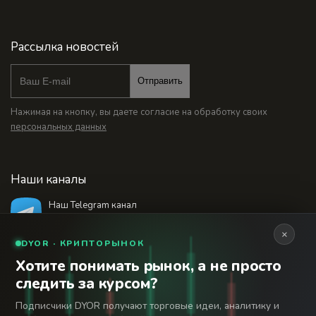
Рассылка новостей
Отправить
Нажимая на кнопку, вы даете согласие на обработку своих
персональных данных
Наши каналы
Наш Telegram канал
@bankstodaynet
×
DYOR · КРИПТОРЫНОК
Хотите понимать рынок, а не просто
© 2026 Финансовый интернет-портал «Банки
следить за курсом?
Сегодня». Используя сайт BanksToday.net вы
18+
соглашаетесь с
пользовательским соглашением
Подписчики DYOR получают торговые идеи, аналитику и