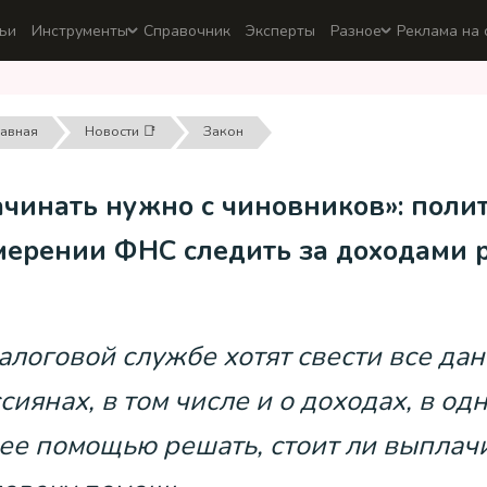
ьи
Инструменты
Справочник
Эксперты
Разное
Реклама на 
лавная
Новости 📑
Закон
чинать нужно с чиновников»: полит
мерении ФНС следить за доходами 
алоговой службе хотят свести все да
сиянах, в том числе и о доходах, в од
 ее помощью решать, стоит ли выплач