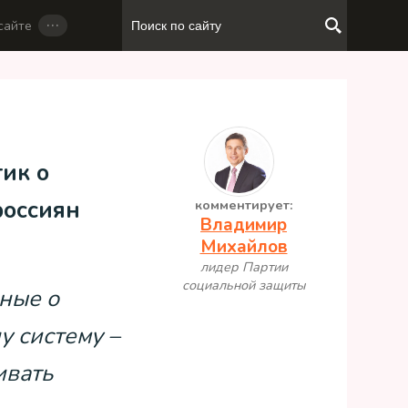
…
сайте
ик о
россиян
комментирует:
Владимир
Михайлов
лидер Партии
социальной защиты
нные о
ну систему –
ивать