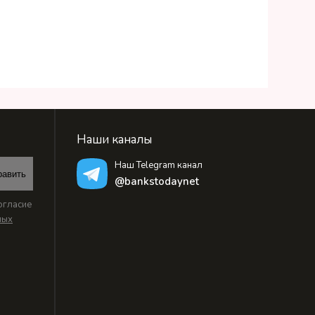
Наши каналы
Наш Telegram канал
равить
@bankstodaynet
огласие
ных