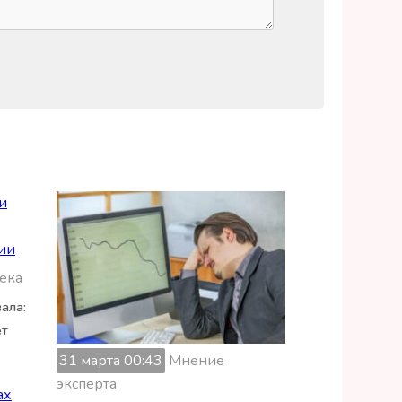
ека
ала:
ет
31 марта 00:43
Мнение
эксперта