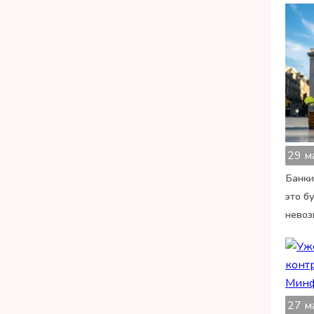
29 м
Банки
это б
невоз
27 м