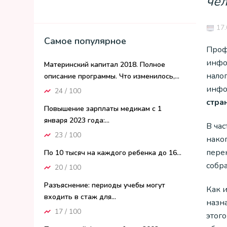
чел
17.
Самое популярное
Проф
инфо
Материнский капитал 2018. Полное
нало
описание программы. Что изменилось,...
инфо
24 / 100
стра
Повышение зарплаты медикам с 1
января 2023 года:...
В час
23 / 100
нако
пере
По 10 тысяч на каждого ребенка до 16...
собр
20 / 100
Разъяснение: периоды учебы могут
Как и
входить в стаж для...
назна
17 / 100
этог