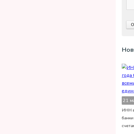
Нов
21 м
ИНН в
банки
счета