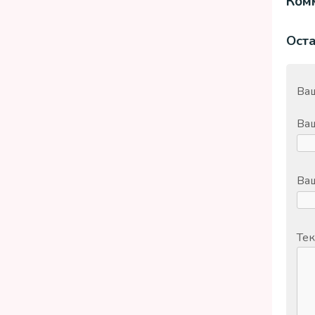
Комм
Ост
Ваш
Ва
Ваш
Тек