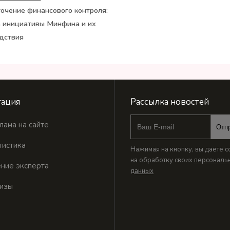
очение финансового контроля:
 инициативы Минфина и их
дствия
ация
Рассылка новостей
лама на сайте
Отп
тистика
Нажимая на кнопку, вы даете с
на обработку своих
персональ
ние эксперта
данных
изы