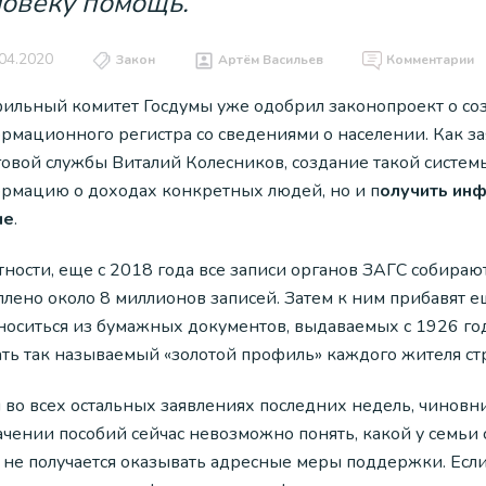
овеку помощь.
04.2020
Закон
Артём Васильев
Комментарии
ильный комитет Госдумы уже одобрил законопроект о со
рмационного регистра со сведениями о населении. Как з
говой службы Виталий Колесников, создание такой системы
рмацию о доходах конкретных людей, но и п
олучить ин
не
.
тности, еще с 2018 года все записи органов ЗАГС собираю
плено около 8 миллионов записей. Затем к ним прибавят е
носиться из бумажных документов, выдаваемых с 1926 год
ать так называемый «золотой профиль» каждого жителя ст
 во всех остальных заявлениях последних недель, чиновник
чении пособий сейчас невозможно понять, какой у семьи 
о не получается оказывать адресные меры поддержки. Есл