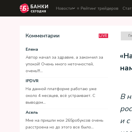
Новости
⭐️ Рейтинг трейдеров
Стат
Комментарии
Г
LIVE
Елена
«На
Автор начал за здравие, а закончил за
упокой! Очень много неточностей,
на
очень!!!...
IPDVR
На данной платформе работаю уже
В н
около 4 месяцев, всё устраивает. С
выводом...
рос
Асель
и с
Мне на пришли мои 265робуксов очень
расстроена но до этого все было...