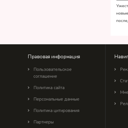
Ужест
новые
после
Правовая информация
Навиг
Пользовательское
Рек
соглашение
Ста
Политика сайта
Мне
Персональные данные
Рел
Политика цитирования
Партнеры