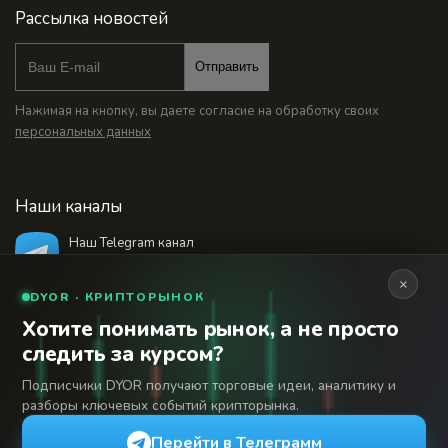
Рассылка новостей
Отправить
Нажимая на кнопку, вы даете согласие на обработку своих
персональных данных
Наши каналы
Наш Telegram канал
@bankstodaynet
×
DYOR · КРИПТОРЫНОК
Хотите понимать рынок, а не просто
© 2026 Финансовый интернет-портал «Банки
следить за курсом?
Сегодня». Используя сайт BanksToday.net вы
18+
соглашаетесь с
пользовательским соглашением
Подписчики DYOR получают торговые идеи, аналитику и
разборы ключевых событий крипторынка.
Сетевое издание «Банки Сегодня» зарегистрировано
Федеральной службой по надзору в сфере связи,
Перейти в Телеграмм